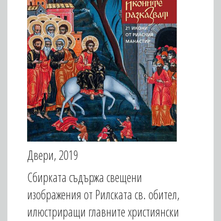
Двери, 2019
Сбирката съдържа свещени
изображения от Рилската св. обител,
илюстриращи главните християнски