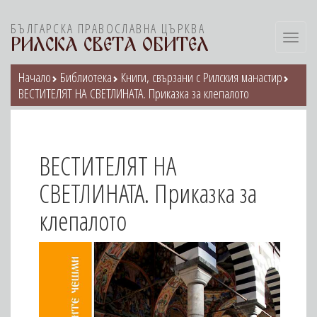
БЪЛГАРСКА ПРАВОСЛАВНА ЦЪРКВА
Toggl
РИЛСКА СВЕТА ОБИТЕЛ
navig
Начало
Библиотека
Книги, свързани с Рилския манастир
ВЕСТИТЕЛЯТ НА СВЕТЛИНАТА. Приказка за клепалото
ВЕСТИТЕЛЯТ НА
СВЕТЛИНАТА. Приказка за
клепалото