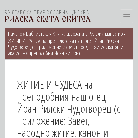
БЪЛГАРСКА ПРАВОСЛАВНА ЦЪРКВА
Toggl
РИЛСКА СВЕТА ОБИТЕЛ
navig
Начало
Библиотека
Книги, свързани с Рилския манастир
ЖИТИЕ И ЧУДЕСА на преподобния наш отец Йоан Рилски
Чудотворец (с приложение: Завет, народно житие, канон и
акатист на преподобни Йоан Рилски)
ЖИТИЕ И ЧУДЕСА на
преподобния наш отец
Йоан Рилски Чудотворец (с
приложение: Завет,
народно житие, канон и