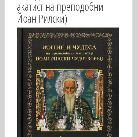
акатист на преподобни
Йоан Рилски)