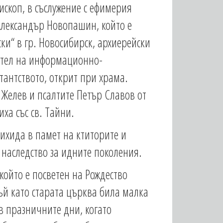
скоп, в съслужение с ефимерия
Александър Новопашин, който е
ки“ в гр. Новосибирск, архиерейски
ател на информационно-
тантството, открит при храма.
 Желев и псалтите Петър Славов от
ха със св. Тайни.
ихида в памет на ктиторите и
о наследство за идните поколения.
който е посветен на Рождество
Тъй като старата църква била малка
в празничните дни, когато