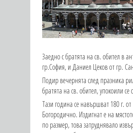
Заедно с братята на св. обител в а
гр.София, и Даниел Цеков от гр. Са
Подир вечернята след празника рил
братята на св. обител, упокоили се
Тази година се навършват 180 г. от
Богородично. Издигнат е на мястото
по размер, това затруднявало извъ