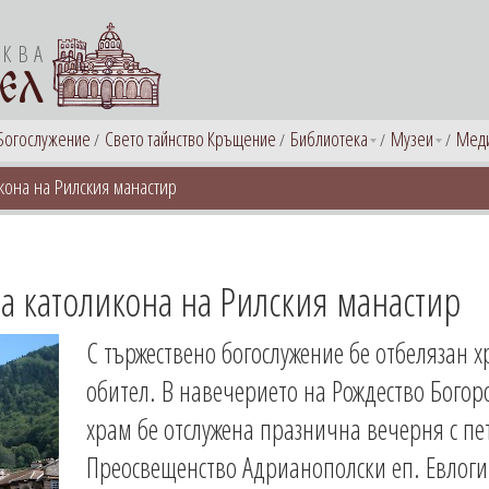
РКВА
ЕЛ
Богослужение
Свето тайнство Кръщение
Библиотека
Музеи
Мед
икона на Рилския манастир
 на католикона на Рилския манастир
С тържествено богослужение бе отбелязан 
обител. В навечерието на Рождество Бого
храм бе отслужена празнична вечерня с пе
Преосвещенство Адрианополски еп. Евлоги