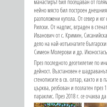
манастирът бил посещаван от голям
нейно място бил построен днешния 
разположени купола. От север и юг
Рилски. От надпис, вграден в стена
Иванович от с. Кримин, Сисанийска
дело на най-изтъкнатите български 
Симеон Молерови и др. Иконостасът
През последното десетилетие по ин
дейност. Възстановен е шадраванът 
стенописите в св. олтар, както и в
църква, резбован и позлатен през 1
параклис. През 2018 г. се очаква 