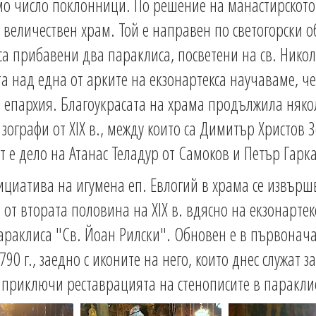
о число поклонници. По решение на манастирското 
величествен храм. Той е направен по светогорски об
 са прибавени два параклиса, посветени на св. Ник
та над една от арките на екзонартекса научаваме, ч
 епархия. Благоукрасата на храма продължила някол
зографи от ХІХ в., между които са Димитър Христов 
 е дело на Атанас Теладур от Самоков и Петър Гарка
ициатива на игумена еп. Евлогий в храма се извър
от втората половина на ХІХ в. вдясно на екзонарте
 параклиса "Св. Йоан Рилски". Обновен е в първонач
790 г., заедно с иконите на него, които днес служат
да приключи реставрацията на стенописите в паракл