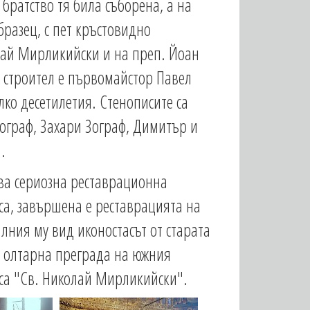
братство тя била съборена, а на
разец, с пет кръстовидно
олай Мирликийски и на преп. Йоан
е строител е първомайстор Павел
ко десетилетия. Стенописите са
Зограф, Захари Зограф, Димитър и
.
шва сериозна реставрационна
кса, завършена е реставрацията на
алния му вид иконостасът от старата
 за олтарна преграда на южния
иса "Св. Николай Мирликийски".