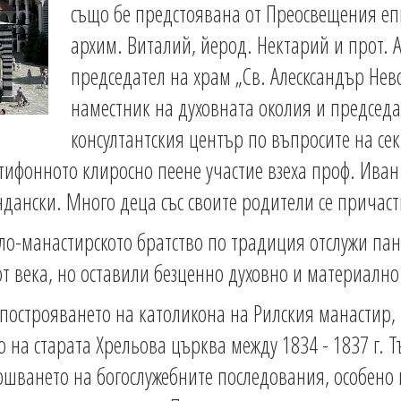
също бе предстоявана от Преосвещения епи
архим. Виталий, йерод. Нектарий и прот. 
председател на храм „Св. Алесксандър Невс
наместник на духовната околия и председ
консултантския център по въпросите на сек
нтифонното клиросно пеене участие взеха проф. Иван
ндански. Много деца със своите родители се причасти
о-манастирското братство по традиция отслужи пан
 от века, но оставили безценно духовно и материалн
 построяването на католикона на Рилския манастир, 
 на старата Хрельова църква между 1834 - 1837 г. 
ршването на богослужебните последования, особено 