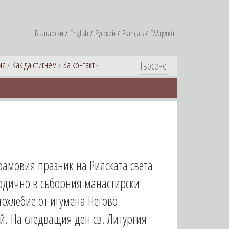
Български
English
Русский
Français
Ελληνικά
ия
Как да стигнем
За контакт
храмовия празник на Рилската света
родично в съборния манастирски
тохлебие от игумена Негово
й. На следващия ден св. Литургия