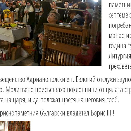
паметник
септемвр
погребан
манастир
година т
Литургия
греховет
вещенство Адрианополски еп. Евлогий отслужи заупо
о. Молитвено присъстваха поклонници от цялата ст
а на царя, и да положат цветя на неговия гроб.
риснопаметния български владетел Борис III !