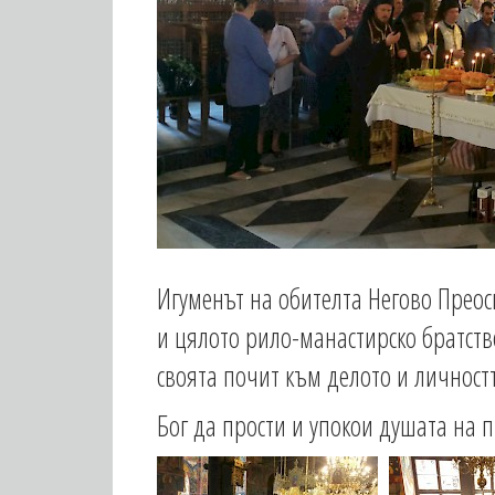
Игуменът на обителта Негово Преос
и цялото рило-манастирско братств
своята почит към делото и личностт
Бог да прости и упокои душата на п