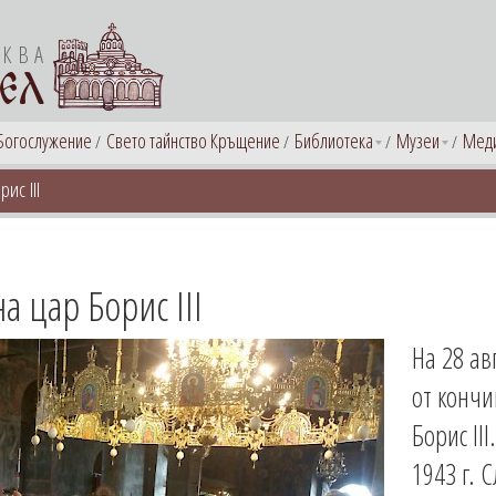
РКВА
ЕЛ
Богослужение
Свето тайнство Кръщение
Библиотека
Музеи
Мед
ис III
а цар Борис III
На 28 ав
от кончи
Борис II
1943 г. 