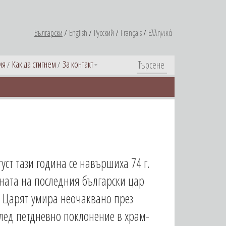
Български
English
Русский
Français
Ελληνικά
ия
Как да стигнем
За контакт
густ тази година се навършиха 74 г.
ната на последния български цар
I. Царят умира неочаквано през
След петдневно поклонение в храм-