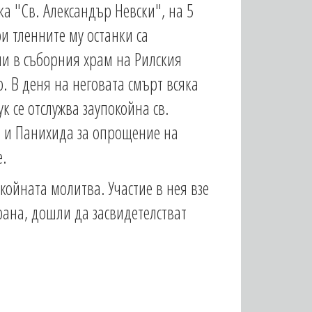
а "Св. Александър Невски", на 5
и тленните му останки са
и в съборния храм на Рилския
. В деня на неговата смърт всяка
ук се отслужва заупокойна св.
 и Панихида за опрощение на
е.
койната молитва. Участие в нея взе
рана, дошли да засвидетелстват