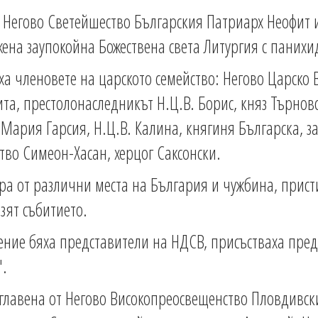
а Негово Светейшество Българския Патриарх Неофит 
жена заупокойна Божествена света Литургия с панихи
а членовете на царското семейство: Негово Царско
а, престолонаследникът Н.Ц.В. Борис, княз Търновск
 Мария Гарсия, Н.Ц.В. Калина, княгиня Българска, за
тво Симеон-Хасан, херцог Саксонски.
ора от различни места на България и чужбина, прис
зят събитието.
ение бяха представители на НДСВ, присъстваха пред
".
зглавена от Негово Високопреосвещенство Пловдивс