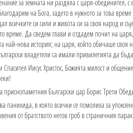
енание за земната ни раздяла с царя-обединител, с е
лагодарим на Бога, задето в нужното за това време 
л всичките си сили и живота си за своя народ и съ
о време. Да сведем глави и отдадем почит на царя,
та най-нова история; на царя, който обичаше своя 
български владетели са имали привилегията да бъд
 Спасител Иисус Христос, Божията милост и общениет
еки!
на приснопаметния Български цар Борис Трети Обед
а панихида, в която всички се помолиха за упокоени
вения от братството негов гроб в страничния паракл