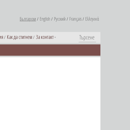
Български
English
Русский
Français
Ελληνικά
ия
Как да стигнем
За контакт