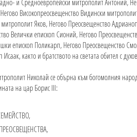
падно- и Средноевропейски митрополит Антоний, Не
Негово Високопреосвещенство Видински митрополи
 митрополит Яков, Негово Преосвещенство Адрианоп
ство Велички епископ Сионий, Негово Преосвещенств
шки епископ Поликарп, Негово Преосвещенство Смо
Исаак, както и братството на светата обител с духов
митрополит Николай се обърна към богомолния народ
ата на цар Борис III:
СЕМЕЙСТВО,
ПРЕОСВЕЩЕНСТВА,