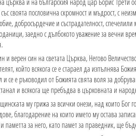
на църква и на българския народ цар Борис Трети ос
със своята пословична скромност и мъдрост, с неиз
юбие, добросърдечие и състрадателност, спечелили 
оданици, заедно с дълбокото уважение за вечни вре
я.
н и верен син на светата Църква, Негово Величество
елят, който всякога се е стараел да изпълнява Божия
л и се е ръководил от Божията свята воля за добрув
станал и всякога ще пребъдва в църковната и народ
щинската му грижа за всички онези, над които Бог го
ове, благодарение на които името му остава записан
и паметта за него, като памет за праведник, ще бъд