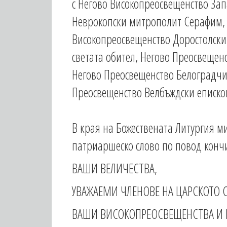
с Негово Високопреосвещенство За
Неврокопски митрополит Серафим, 
Високопреосвещенство Доростолски
светата обител, Негово Преосвещен
Негово Преосвещенство Белоградчи
Преосвещенство Велбъждски епископ 
В края на Божествената Литургия 
патриаршеско слово по повод кончин
ВАШИ ВЕЛИЧЕСТВА,
УВАЖАЕМИ ЧЛЕНОВЕ НА ЦАРСКОТО 
ВАШИ ВИСОКОПРЕОСВЕЩЕНСТВА И 