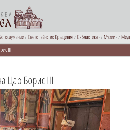
РКВА
ЕЛ
Богослужение
Свето тайнство Кръщение
Библиотека
Музеи
Мед
ис III
а Цар Борис III