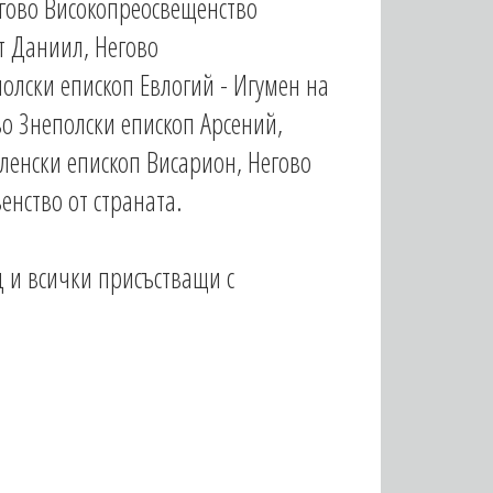
гово Високопреосвещенство
т Даниил, Негово
олски епископ Евлогий - Игумен на
о Знеполски епископ Арсений,
ленски епископ Висарион, Негово
енство от страната.
 и всички присъстващи с