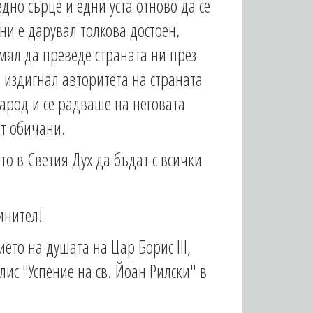
дно сърце и едни уста отново да се
ни е дарувал толкова достоен,
умял да преведе страната ни през
 издигнал авторитета на страната
народ и се радваше на неговата
ат обичани.
о в Светия Дух да бъдат с всички
инител!
ето на душата на Цар Борис III,
ис "Успение на св. Йоан Рилски" в