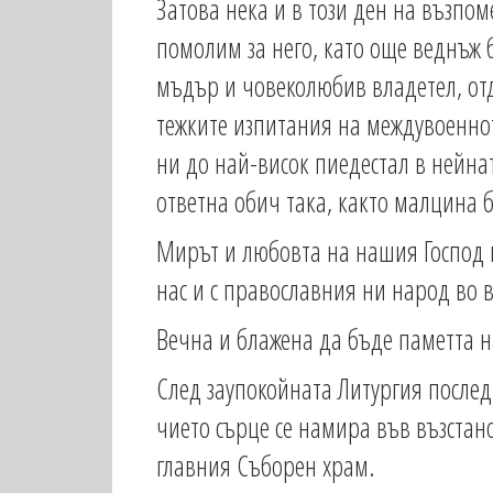
Затова нека и в този ден на възпом
помолим за него, като още веднъж б
мъдър и човеколюбив владетел, отда
тежките изпитания на междувоеннот
ни до най-висок пиедестал в нейна
ответна обич така, както малцина 
Мирът и любовта на нашия Господ и
нас и с православния ни народ во в
Вечна и блажена да бъде паметта 
След заупокойната Литургия последв
чието сърце се намира във възстано
главния Съборен храм.