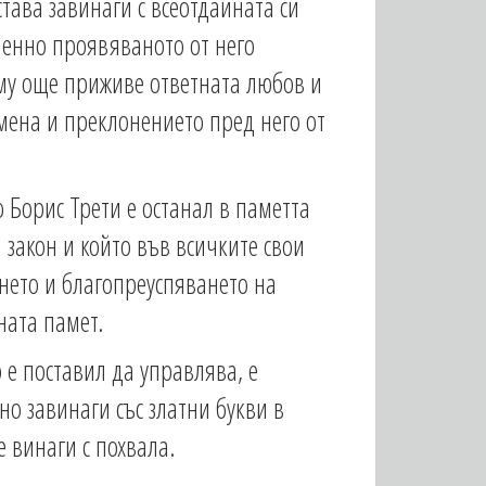
тава завинаги с всеотдайната си
менно проявяваното от него
му още приживе ответната любов и
мена и преклонението пред него от
 Борис Трети е останал в паметта
 закон и който във всичките свои
ането и благопреуспяването на
ната памет.
 е поставил да управлява, е
о завинаги със златни букви в
е винаги с похвала.