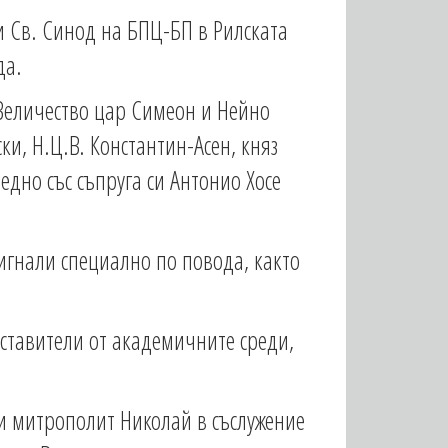
и Св. Синод на БПЦ-БП в Рилската
да.
 Величество цар Симеон и Нейно
и, Н.Ц.В. Константин-Асен, княз
едно със съпруга си Антонио Хосе
тигнали специално по повода, както
ставители от академичните среди,
ки митрополит Николай в съслужение