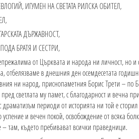
ЛОГИЙ, ИГУМЕН НА СВЕТАТА РИЛСКА ОБИТЕЛ,
ЕЛ,
АРСКАТА ДЪРЖАВНОСТ,
ОДА БРАТЯ И СЕСТРИ,
епрежалима от Църквата и народа ни личност, но и
та, отбелязваме в днешния ден осемдесетата годиш
вния ни народ, приснопаметния Борис Трети – по Б
пред светлата му памет, с благодарност и вечна при
с драматизъм периоди от историята ни той е сторил
о успение и вечен покой, освобождение от всяка бол
е – там, където пребивават всички праведници.