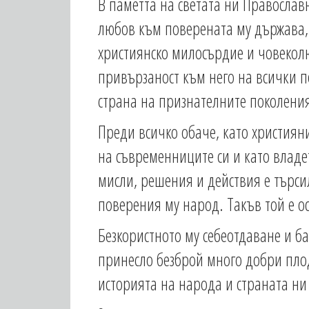
В паметта на светата ни Православ
любов към поверената му държава, 
християнско милосърдие и човекол
привързаност към него на всички п
страна на признателните поколени
Преди всичко обаче, като християни
на съвременниците си и като владет
мисли, решения и действия е търси
поверения му народ. Такъв той е о
Безкористното му себеотдаване и ба
принесло безброй много добри плод
историята на народа и страната ни 