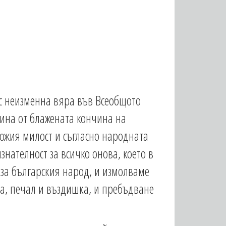
 с неизменна вяра във Всеобщото
нина от блажената кончина на
ожия милост и съгласно народната
знателност за всичко онова, което в
 за българския народ, и измолваме
ка, печал и въздишка, и пребъдване