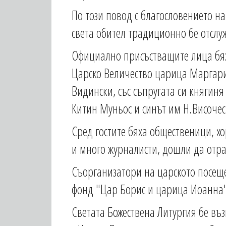
По този повод с благословението н
света обител традиционно бе отслу
Официално присъстващите лица бях
Царско Величество царица Маргарит
Видински, със съпругата си княгиня
Китин Муньос и синът им Н.Височес
Сред гостите бяха общественици, х
и много журналисти, дошли да отра
Съорганизатори на царското посещ
фонд "Цар Борис и царица Иоанна
Светата Божествена Литургия бе въ