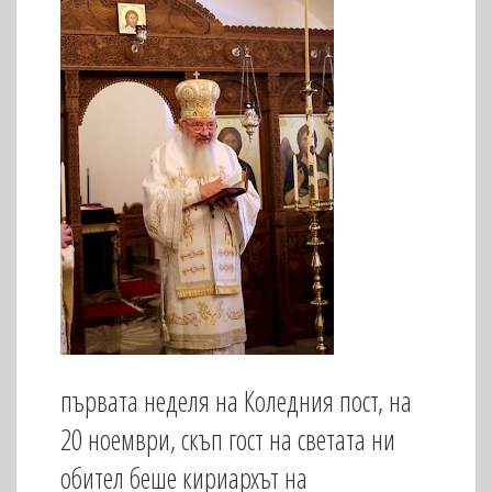
първата неделя на Коледния пост, на
20 ноември, скъп гост на светата ни
обител беше кириархът на