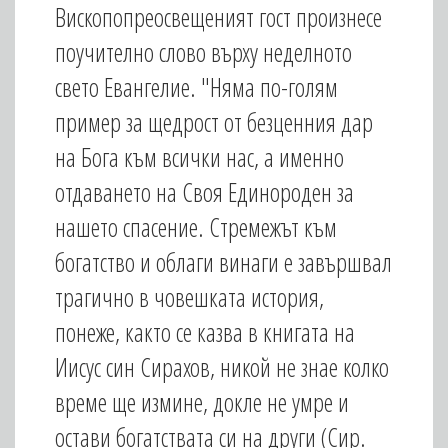
Вископопреосвещеният гост произнесе
поучително слово върху неделното
свето Евангелие. "Няма по-голям
пример за щедрост от безценния дар
на Бога към всички нас, а именно
отдаването на Своя Единороден за
нашето спасение. Стремежът към
богатство и облаги винаги е завършвал
трагично в човешката история,
понеже, както се казва в книгата на
Иисус син Сирахов, никой не знае колко
време ще измине, докле не умре и
остави богатствата си на други (Сир.