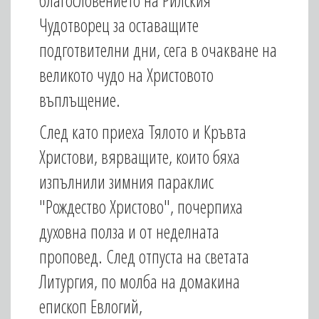
благословението на Рилския
Чудотворец за оставащите
подготвителни дни, сега в очакване на
великото чудо на Христовото
въплъщение.
След като приеха Тялото и Кръвта
Христови, вярващите, които бяха
изпълнили зимния параклис
"Рождество Христово", почерпиха
духовна полза и от неделната
проповед. След отпуста на светата
Литургия, по молба на домакина
епископ Евлогий,