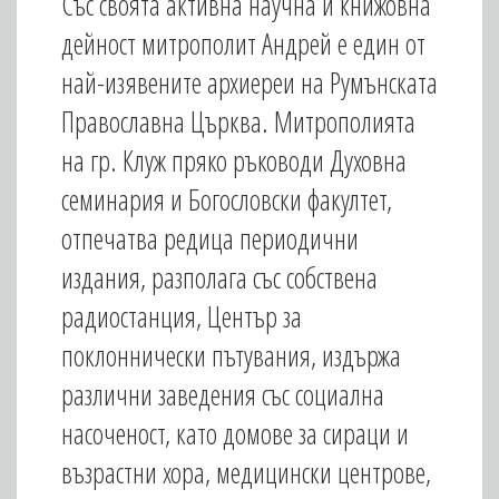
Със своята активна научна и книжовна
дейност митрополит Андрей е един от
най-изявените архиереи на Румънската
Православна Църква. Митрополията
на гр. Клуж пряко ръководи Духовна
семинария и Богословски факултет,
отпечатва редица периодични
издания, разполага със собствена
радиостанция, Център за
поклоннически пътувания, издържа
различни заведения със социална
насоченост, като домове за сираци и
възрастни хора, медицински центрове,