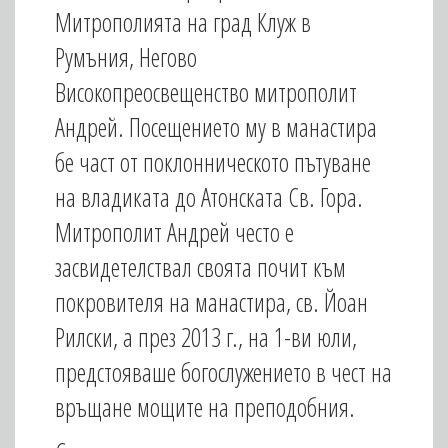
Митрополията на град Клуж в
Румъния, Негово
Високопреосвещенство митрополит
Андрей. Посещението му в манастира
бе част от поклонническото пътуване
на владиката до Атонската Св. Гора.
Митрополит Андрей често е
засвидетелствал своята почит към
покровителя на манастира, св. Йоан
Рилски, а през 2013 г., на 1-ви юли,
предстояваше богослужението в чест на
връщане мощите на преподобния.