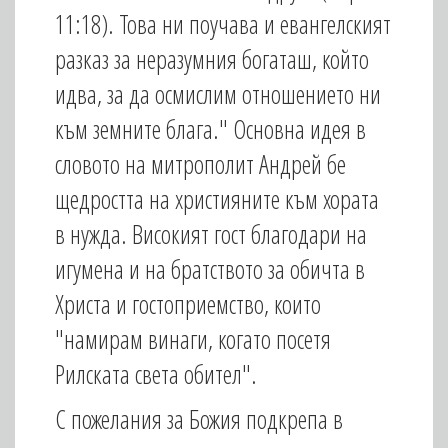
11:18). Това ни поучава и евангелският
разказ за неразумния богаташ, който
идва, за да осмислим отношението ни
към земните блага." Основна идея в
словото на митрополит Андрей бе
щедростта на християните към хората
в нужда. Високият гост благодари на
игумена и на братството за обичта в
Христа и гостоприемство, които
"намирам винаги, когато посетя
Рилската света обител".
С пожелания за Божия подкрепа в