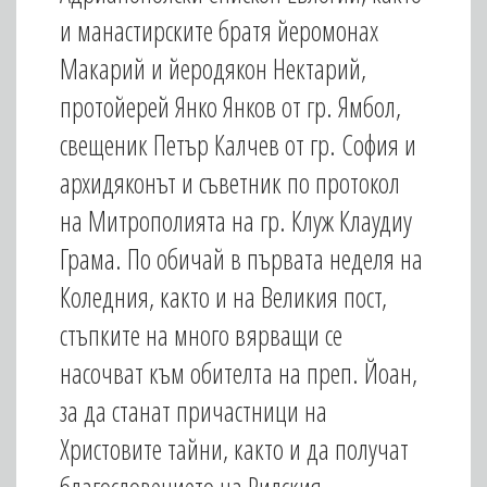
и манастирските братя йеромонах
Макарий и йеродякон Нектарий,
протойерей Янко Янков от гр. Ямбол,
свещеник Петър Калчев от гр. София и
архидяконът и съветник по протокол
на Митрополията на гр. Клуж Клаудиу
Грама. По обичай в първата неделя на
Коледния, както и на Великия пост,
стъпките на много вярващи се
насочват към обителта на преп. Йоан,
за да станат причастници на
Христовите тайни, както и да получат