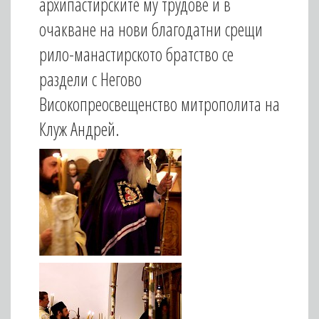
архипастирските му трудове и в
очакване на нови благодатни срещи
рило-манастирското братство се
раздели с Негово
Високопреосвещенство митрополита на
Клуж Андрей.