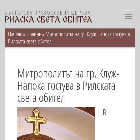
БЪЛГАРСКА ПРАВОСЛАВНА ЦЪРКВА
Toggl
РИЛСКА СВЕТА ОБИТЕЛ
navig
Начало
Новини
Митрополитът на гр. Клуж-Напока гостува в
Рилската света обител
Митрополитът на гр. Клуж-
Напока гостува в Рилската
света обител
В