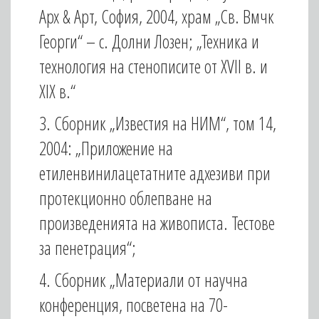
Арх & Арт, София, 2004, храм „Св. Вмчк
Георги“ – с. Долни Лозен; „Техника и
технология на стенописите от XVII в. и
XIX в.“
3. Сборник „Известия на НИМ“, том 14,
2004: „Приложение на
етиленвинилацетатните адхезиви при
протекционно облепване на
произведенията на живописта. Тестове
за пенетрация“;
4. Сборник „Материали от научна
конференция, посветена на 70-