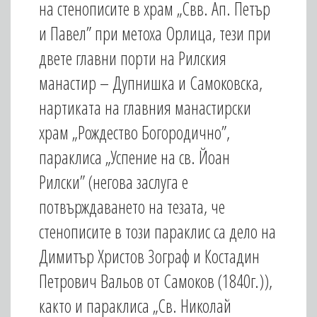
на стенописите в храм „Свв. Ап. Петър
и Павел” при метоха Орлица, тези при
двете главни порти на Рилския
манастир – Дупнишка и Самоковска,
нартиката на главния манастирски
храм „Рождество Богородично”,
параклиса „Успение на св. Йоан
Рилски” (негова заслуга е
потвърждаването на тезата, че
стенописите в този параклис са дело на
Димитър Христов Зограф и Костадин
Петрович Вальов от Самоков (1840г.)),
както и параклиса „Св. Николай