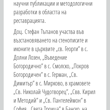
научни публикации и методологични
разработки в областта на
реставрацията.
Доц. Стефан Тъпанов участва във
възстановяването на стенописите и
иконите в църквите „св. Георги” в с.
Долни Лозен, „Въведение
Богородично” в с. Смолско, „Покров
Богородичен” в с. Герман, „Св.
Димитър” в с. Мирково, в храмовете
„Св. Николай Чудотворец”, „Свв. Кирил
и Методий” и „Св. Пантелеймон” в
София, „Света Троица” в Банско, на