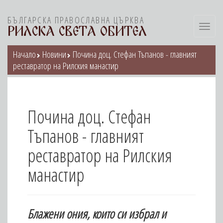
БЪЛГАРСКА ПРАВОСЛАВНА ЦЪРКВА
Toggl
РИЛСКА СВЕТА ОБИТЕЛ
navig
Начало
Новини
Почина доц. Стефан Тъпанов - главният
реставратор на Рилския манастир
Почина доц. Стефан
Тъпанов - главният
реставратор на Рилския
манастир
Блажени ония, които си избрал и