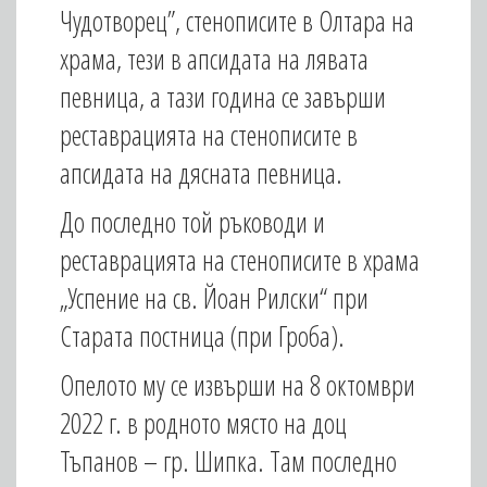
Чудотворец”, стенописите в Олтара на
храма, тези в апсидата на лявата
певница, а тази година се завърши
реставрацията на стенописите в
апсидата на дясната певница.
До последно той ръководи и
реставрацията на стенописите в храма
„Успение на св. Йоан Рилски“ при
Старата постница (при Гроба).
Опелото му се извърши на 8 октомври
2022 г. в родното място на доц
Тъпанов – гр. Шипка. Там последно