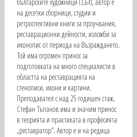
българските художници (
СБХ
), автор е
на десетки сборници, студии и
ретроспективни книги за проучвания,
реставрационни дейности, изложби за
иконопис от периода на Възраждането.
Той има огромен принос за
подготовката на много специалисти в
областта на реставрацията на
стенописи, икони и картини.
Преподавател с над 25 годишен стаж,
Стефан Тъпанов има и значим принос
в теорията и практиката в професията
„реставратор”. Автор е и на редица