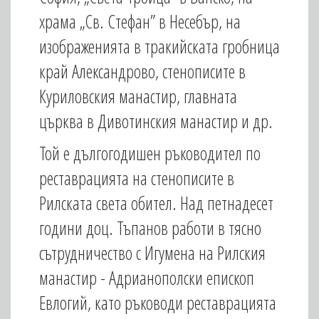
храма „Св. Стефан” в Несебър, на
изображенията в тракийската гробница
край Александрово, стенописите в
Куриловския манастир, главната
църква в Дивотинския манастир и др.
Той е дългогодишен ръководител по
реставрацията на стенописите в
Рилската света обител. Над петнадесет
години доц. Тъпанов работи в тясно
сътрудничество с Игумена на Рилския
манастир - Адрианополски епископ
Евлогий, като ръководи реставрацията