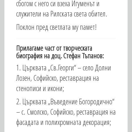
сбогом с него си взеха Игуменът и
служители на Рилската света обител.
Поклон пред светлата му памет!
Прилагаме част от творческата
биография на доц. Стефан Тъпанов:
1. Църквата „Св.Георги“ – село Долни
Лозен, Софийско, реставрация на
стенописи и икони;
2. Църквата „Въведение Богородично“
– с. Смолско, Софийско, реставрация на
фасадата и полихромната декорация;