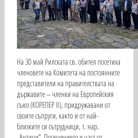
На 30 май Рилската св. обител посетиха
членовете на Комитета на постоянните
представители на правителствата на
държавите ‒ членки на Европейския
съюз (КОРЕПЕР II), придружавани от
своите съпруги, както и от най-
близките си сътрудници, т. нар.
„Античи”. Посещението е част от