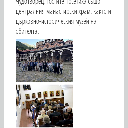
Чудотворец. Гостите посетиха също
централния манастирски храм, както и
църковно-историческия музей на
обителта.