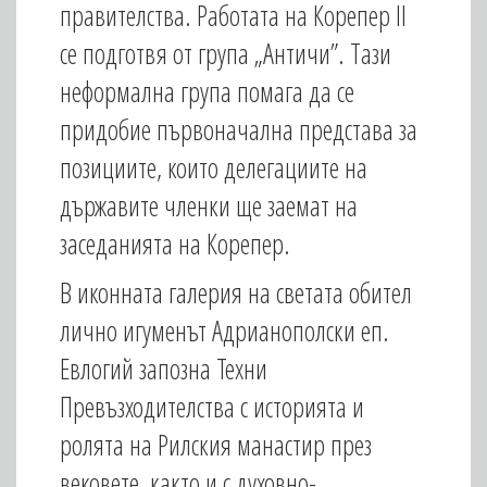
правителства. Работата на Корепер ІІ
се подготвя от група „Античи”. Тази
неформална група помага да се
придобие първоначална представа за
позициите, които делегациите на
държавите членки ще заемат на
заседанията на Корепер.
В иконната галерия на светата обител
лично игуменът Адрианополски еп.
Евлогий запозна Техни
Превъзходителства с историята и
ролята на Рилския манастир през
вековете, както и с духовно-