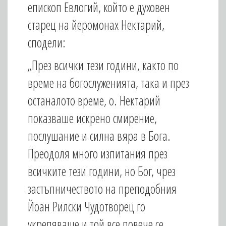
епископ Евлогий, който е духовен
старец на йеромонах Нектарий,
сподели:
„През всички тези години, както по
време на богослуженията, така и през
останалото време, о. Нектарий
показваше искрено смирение,
послушание и силна вяра в Бога.
Преодоля много изпитания през
всичките тези години, но Бог, чрез
застъпничеството на преподобния
Йоан Рилски Чудотворец го
укрепяваше и той все повече се