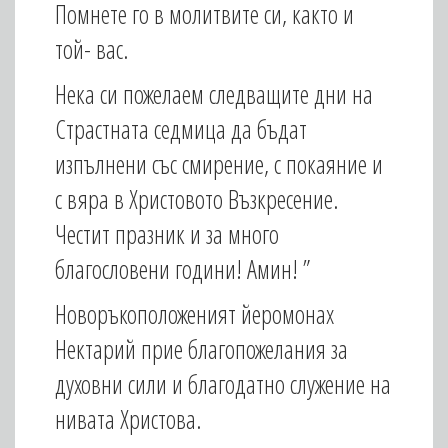
Помнете го в молитвите си, както и
той- вас.
Нека си пожелаем следващите дни на
Страстната седмица да бъдат
изпълнени със смирение, с покаяние и
с вяра в Христовото Възкресение.
Честит празник и за много
благословени години! Амин! ”
Новоръкоположеният йеромонах
Нектарий прие благопожелания за
духовни сили и благодатно служение на
нивата Христова.