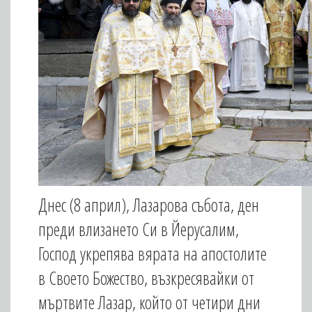
Днес (8 април), Лазарова събота, ден
преди влизането Си в Йерусалим,
Господ укрепява вярата на апостолите
в Своето Божество, възкресявайки от
мъртвите Лазар, който от четири дни