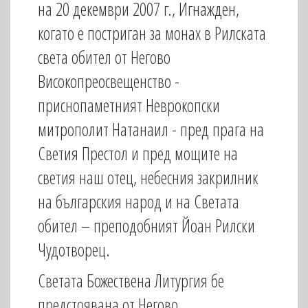
на 20 декември 2007 г., Игнажден,
когато е постриган за монах в Рилската
света обител от Негово
Високопреосвещенство -
приснопаметният Неврокопски
митрополит Натанаил - пред прага на
Светия Престол и пред мощите на
светия наш отец, небесния закрилник
на българския народ и на Светата
обител – преподобният Йоан Рилски
Чудотворец.
Светата Божествена Литургия бе
предстоявана от Негово