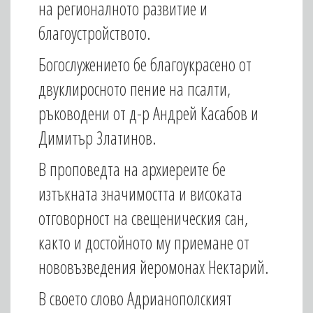
на регионалното развитие и
благоустройството.
Богослужението бе благоукрасено от
двуклиросното пение на псалти,
ръководени от д-р Андрей Касабов и
Димитър Златинов.
В проповедта на архиереите бе
изтъкната значимостта и високата
отговорност на свещеническия сан,
както и достойното му приемане от
нововъзведения йеромонах Нектарий.
В своето слово Адрианополският