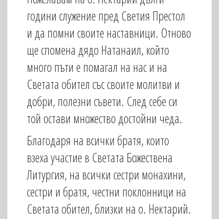
години служение пред Светия Престол
и да помни своите наставници. Отново
ще спомена дядо Натанаил, който
много пъти е помагал на нас и на
Светата обител със своите молитви и
добри, полезни съвети. След себе си
той остави множество достойни чеда.
Благодаря на всички братя, които
взеха участие в Светата Божествена
Литургия, на всички сестри монахини,
сестри и братя, честни поклонници на
Светата обител, близки на о. Нектарий.