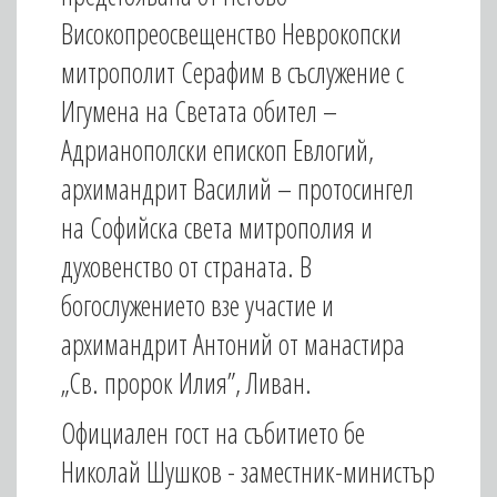
Високопреосвещенство Неврокопски
митрополит Серафим в съслужение с
Игумена на Светата обител –
Адрианополски епископ Евлогий,
архимандрит Василий – протосингел
на Софийска света митрополия и
духовенство от страната. В
богослужението взе участие и
архимандрит Антоний от манастира
„Св. пророк Илия”, Ливан.
Официален гост на събитието бе
Николай Шушков - заместник-министър