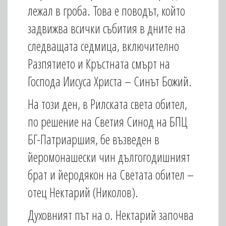
лежал в гроба. Това е поводът, който
задвижва всички събития в дните на
следващата седмица, включително
Разпятието и Кръстната смърт на
Господа Иисуса Христа – Синът Божий.
На този ден, в Рилската света обител,
по решение на Светия Синод на БПЦ
БГ-Патриаршия, бе възведен в
йеромонашески чин дългогодишният
брат и йеродякон на Светата обител –
отец Нектарий (Николов).
Духовният път на о. Нектарий започва