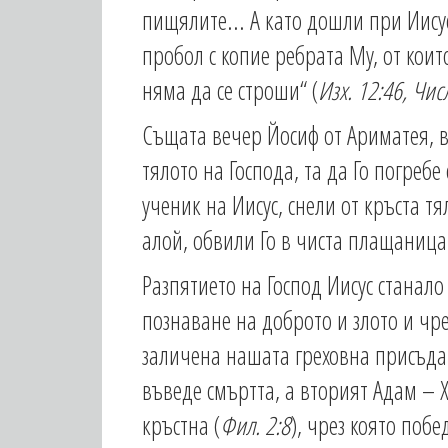
пищялите... А като дошли при Иису
пробол с копие ребрата Му, от коит
няма да се строши“ (
Изх. 12:46, Чис
Същата вечер Йосиф от Ариматея, в
тялото на Господа, та да Го погреб
ученик на Иисус, снели от кръста т
алой, обвили Го в чиста плащаница 
Разпятието на Господ Иисус станало
познаване на доброто и злото и чре
заличена нашата греховна присъда
въведе смъртта, а вторият Адам – 
кръстна (
Фил. 2:8
), чрез която поб