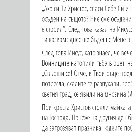
„Ако си Ти Христос, спаси Себе Си и 
осъден на същото? Ние сме осъдени
е сторил“. След това казал на Иисус
ти казвам: днес ще бъдеш с Мене в 
След това Иисус, като знаел, че веч
Войниците натопили гъба в оцет, на
„Свърши се! Отче, в Твои ръце пред
потресла, скалите се разпукали, гр
светия град, се явили на мнозина (
М
При кръста Христов стояли майкат
на Господа. Понеже на другия ден б
да загрозяват празника, юдеите по