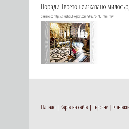
Поради Твоето неизказано милосърд
Синаксар: https://sluzhbi.blogspot.com/2023/04/12.html?m=1
Начало
Карта на сайта
Търсене
Контакт