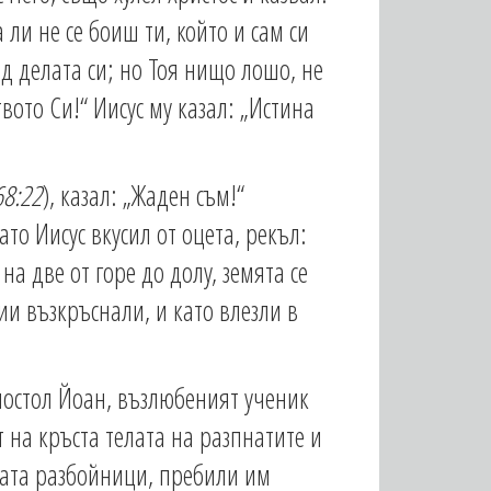
а ли не се боиш ти, който и сам си
д делата си; но Тоя нищо лошо, не
твото Си!“ Иисус му казал: „Истина
68:22
), казал: „Жаден съм!“
то Иисус вкусил от оцета, рекъл:
на две от горе до долу, земята се
ии възкръснали, и като влезли в
постол Йоан, възлюбеният ученик
т на кръста телата на разпнатите и
амата разбойници, пребили им