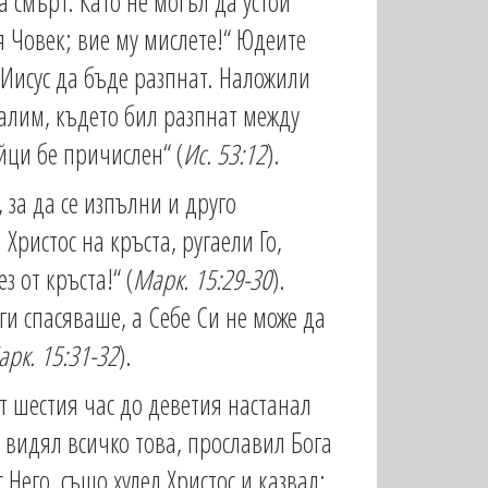
а смърт. Като не могъл да устои
я Човек; вие му мислете!“ Юдеите
 Иисус да бъде разпнат. Наложили
салим, където бил разпнат между
йци бе причислен“ (
Ис. 53:12
).
за да се изпълни и друго
 Христос на кръста, ругаели Го,
з от кръста!“ (
Марк. 15:29-30
).
и спасяваше, а Себе Си не може да
рк. 15:31-32
).
т шестия час до деветия настанал
, видял всичко това, прославил Бога
 Него, също хулел Христос и казвал: