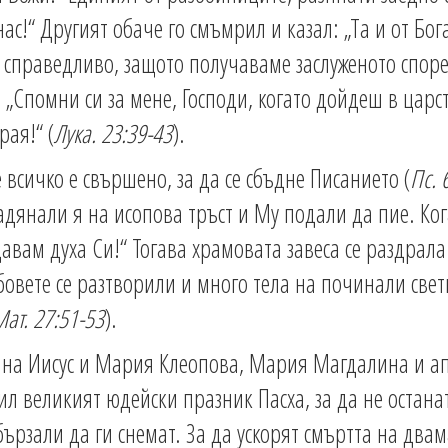
нас!“ Другият обаче го смъмрил и казал: „Та и от Бог
 справедливо, защото получаваме заслуженото споре
: „Спомни си за мене, Господи, когато дойдеш в царс
рая!“ (
Лука. 23:39-43
).
е всичко е свършено, за да се сбъдне Писанието (
Пс. 
дянали я на исопова тръст и Му подали да пие. Кога
авам духа Си!“ Тогава храмовата завеса се раздрала 
обовете се разтворили и много тела на починали свет
ат. 27:51-53
).
а на Иисус и Мария Клеопова, Мария Магдалина и а
ил великият юдейски празник Пасха, за да не остана
бързали да ги снемат. За да ускорят смъртта на дв