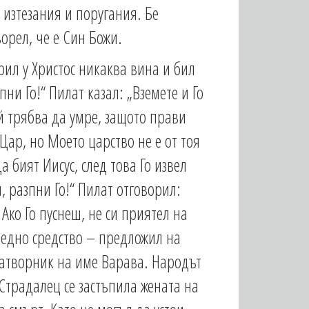
 изтезания и поругания. Бе
орел, че е Син Божи.
рил у Христос никаква вина и бил
ни Го!“ Пилат казал: „Вземете и Го
ой трябва да умре, защото прави
 Цар, но Моето царство не е от тоя
 бият Иисус, след това Го извел
, разпни Го!“ Пилат отговорил:
Ако Го пуснеш, не си приятел на
следно средство – предложил на
затворник на име Варава. Народът
Страдалец се застъпила жената на