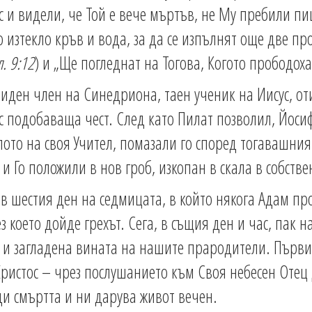
с и видели, че Той е вече мъртъв, не Му пребили п
о изтекло кръв и вода, за да се изпълнят още две про
л. 9:12
) и „Ще погледнат на Тогова, Когото прободоха
иден член на Синедриона, таен ученик на Иисус, от
е с подобаваща чест. След като Пилат позволил, Йоси
ялото на своя Учител, помазали го според тогавашни
и Го положили в нов гроб, изкопан в скала в собств
 в шестия ден на седмицата, в който някога Адам пр
з което дойде грехът. Сега, в същия ден и час, пак 
 и загладена вината на нашите прародители. Първи
Христос – чрез послушанието към Своя небесен Отец 
еди смъртта и ни дарува живот вечен.