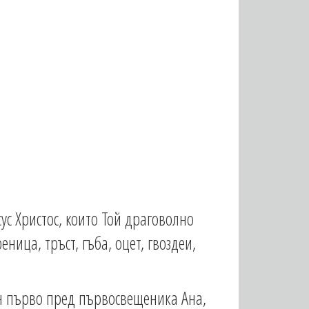
ус Христос, които Той драговолно
ница, тръст, гъба, оцет, гвоздеи,
ан първо пред първосвещеника Ана,