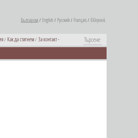
Български
English
Русский
Français
Ελληνικά
ия
Как да стигнем
За контакт