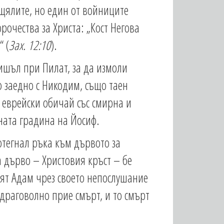
ищялите, но един от войниците
рочества за Христа: „Кост Негова
“ (
Зах. 12:10
).
ишъл при Пилат, за да измоли
ф заедно с Никодим, също таен
я еврейски обичай със смирна и
ената градина на Йосиф.
отегнал ръка към дървото за
на дърво – Христовия кръст – бе
ят Адам чрез своето непослушание
драговолно прие смърт, и то смърт