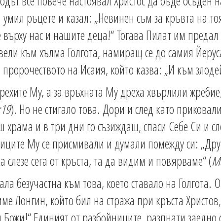
одът все повече настоявал Христос да бъде осъден н
 умил ръцете и казал: „Невинен съм за кръвта на то
 върху нас и нашите деца!“ Тогава Пилат им предал
овели към хълма Голгота, намиращ се до самия Йеру
 пророчеството на Исаия, който казва: „И към злоде
ехите Му, а за връхната Му дреха хвърлили жребие, 
:19
). Но не стигало това. Дори и след като приковали
 храма и в три дни го съзиждаш, спаси Себе Си и сле
ците Му се присмивали и думали помежду си: „Друг
а слезе сега от кръста, та да видим и повярваме“ (
Ма
а безучастна към това, което ставало на Голгота. О
име Лонгин, който бил на стража при кръста Христов
н Божи!“ Единият от разбойниците, разпнати заедно с