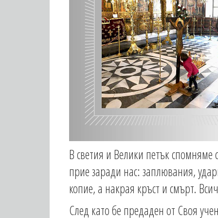
В светия и Велики петък спомняме с
прие заради нас: заплювания, удари
копие, а накрая кръст и смърт. Всич
След като бе предаден от Своя уче