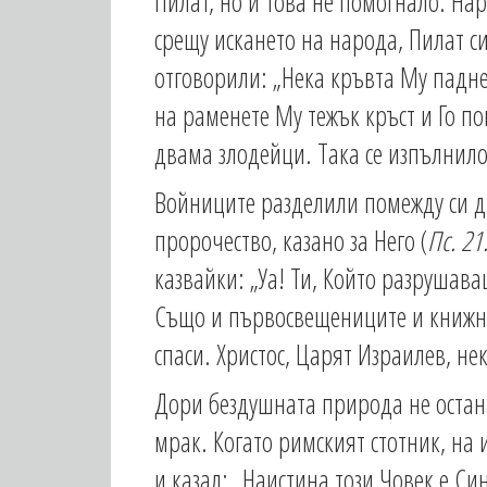
Пилат, но и това не помогнало. Нар
срещу искането на народа, Пилат си
отговорили: „Нека кръвта Му падне
на раменете Му тежък кръст и Го п
двама злодейци. Така се изпълнило
Войниците разделили помежду си др
пророчество, казано за Него (
Пс. 21
казвайки: „Уа! Ти, Който разрушаваш
Също и първосвещениците и книжни
спаси. Христос, Царят Израилев, нек
Дори бездушната природа не останал
мрак. Когато римският стотник, на 
и казал: „Наистина този Човек е Си