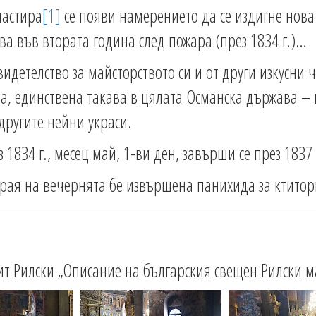
настира
[1]
се появи намерението да се издигне нова
ва във втората година след пожара (през 1834 г.)…
идетелство за майсторството си и от други изкусни 
а, единствена такава в цялата Османска държава – 
 другите нейни украси.
834 г., месец май, 1-ви ден, завърши се през 1837 г
рая на вечернята бе извършена панихида за ктитори
ит Рилски „Описание на българския свещен Рилски ма