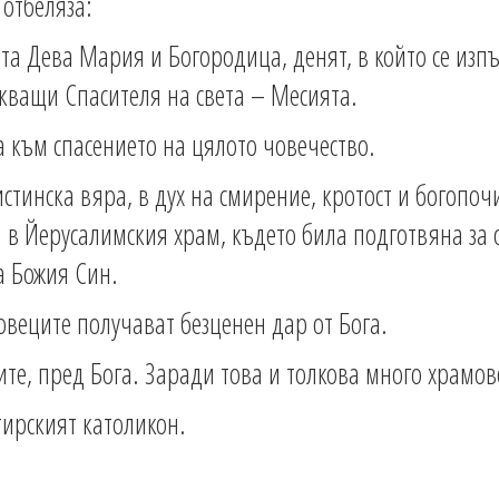
 отбеляза:
ета Дева Мария и Богородица, денят, в който се изп
кващи Спасителя на света – Месията.
а към спасението на цялото човечество.
стинска вяра, в дух на смирение, кротост и богопоч
а в Йерусалимския храм, където била подготвяна за 
а Божия Син.
овеците получават безценен дар от Бога.
ите, пред Бога. Заради това и толкова много храмове
тирският католикон.