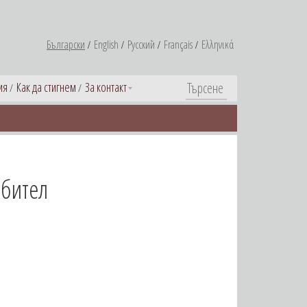
Български
English
Русский
Français
Ελληνικά
ия
Как да стигнем
За контакт
обител