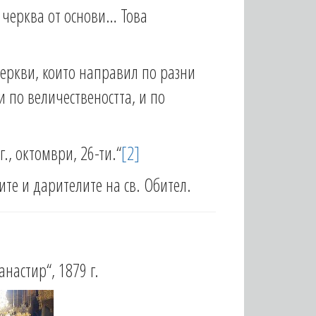
 черква от основи… Това
черкви, които направил по разни
и по величествеността, и по
., октомври, 26-ти.“
[2]
те и дарителите на св. Обител.
настир“, 1879 г.