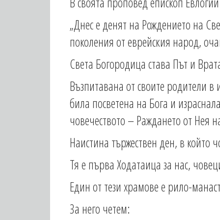
В своята проповед епископ Евлогий
„Днес е денят на Рождението на Св
поколения от еврейския народ, оча
Света Богородица става Път и Врат
Възпитавана от своите родители в и
била посветена на Бога и израснал
човечеството – Раждането от Нея н
Наистина тържествен ден, в който ч
Тя е първа Ходатаица за нас, човец
Един от тези храмове е рило-манас
За него четем: