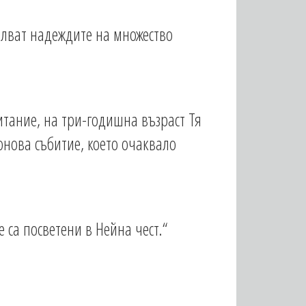
ълват надеждите на множество
итание, на три-годишна възраст Тя
онова събитие, което очаквало
 са посветени в Нейна чест.“