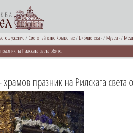
РКВА
ЕЛ
Богослужение
Свето тайнство Кръщение
Библиотека
Музеи
Мед
празник на Рилската света обител
 храмов празник на Рилската света 