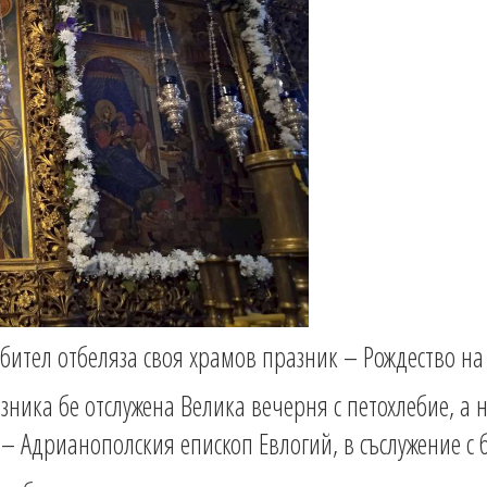
обител отбеляза своя храмов празник – Рождество н
зника бе отслужена Велика вечерня с петохлебие, а 
 – Адрианополския епископ Евлогий, в съслужение с 