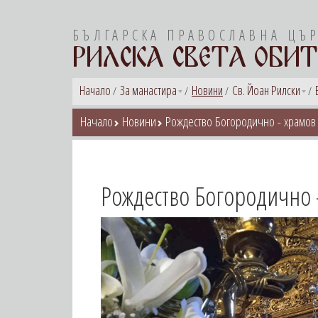
БЪЛГАРСКА ПРАВОСЛАВНА ЦЪ
РИЛСКА СВЕТА ОБИТ
Начало
За манастира
Новини
Св. Йоан Рилски
Начало
Новини
Рождество Богородично - храмов 
Рождество Богородично -