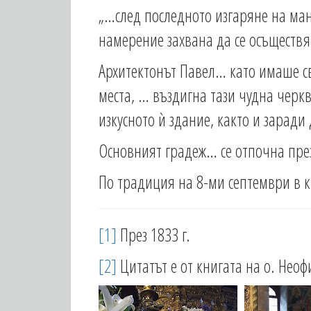
„…след последното изгаряне на ма
намерение захвана да се осъществя
Архитектонът Павел… като имаше св
места, … въздигна тази чудна черкв
изкусното ѝ здание, както и заради
Основният градеж… се отпочна през 1
По традиция на 8-ми септември в к
[1]
През 1833 г.
[2]
Цитатът е от книгата на о. Неоф