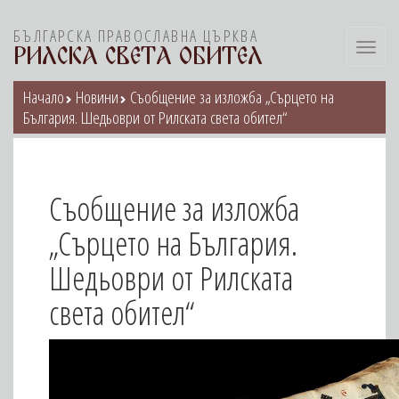
БЪЛГАРСКА ПРАВОСЛАВНА ЦЪРКВА
Toggl
РИЛСКА СВЕТА ОБИТЕЛ
navig
Начало
Новини
Съобщение за изложба „Сърцето на
България. Шедьоври от Рилската света обител“
Съобщение за изложба
„Сърцето на България.
Шедьоври от Рилската
света обител“