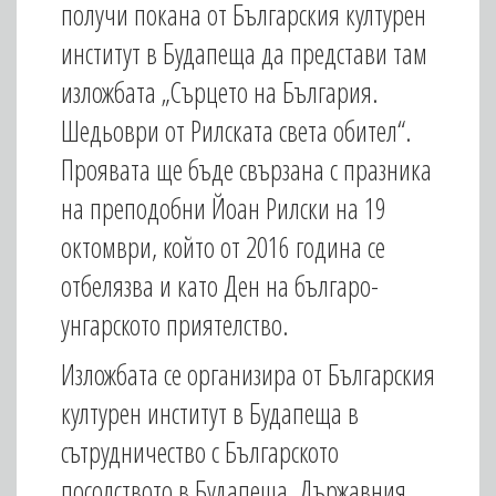
получи покана от Българския културен
институт в Будапеща да представи там
изложбата „Сърцето на България.
Шедьоври от Рилската света обител“.
Проявата ще бъде свързана с празника
на преподобни Йоан Рилски на 19
октомври, който от 2016 година се
отбелязва и като Ден на българо-
унгарското приятелство.
Изложбата се организира от Българския
културен институт в Будапеща в
сътрудничество с Българското
посолството в Будапеща, Държавния