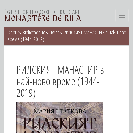
ÉGLISE ORTHODOXE DE BULGARIE
Toggl
MONASTÈRE DE RILA
navig
Début
Bibliothèque
Livres
РИЛСКИЯТ МАНАСТИР в най-ново
време (1944-2019)
РИЛСКИЯТ МАНАСТИР в
най-ново време (1944-
2019)