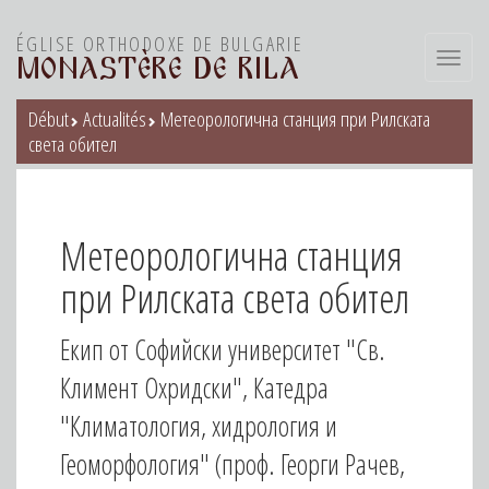
ÉGLISE ORTHODOXE DE BULGARIE
Toggl
MONASTÈRE DE RILA
navig
Début
Actualités
Метеорологична станция при Рилската
света обител
Метеорологична станция
при Рилската света обител
Екип от Софийски университет "Св.
Климент Охридски", Катедра
"Климатология, хидрология и
Геоморфология" (проф. Георги Рачев,