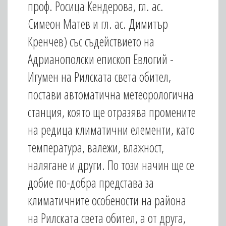
проф. Росица Кендерова, гл. ас.
Симеон Матев и гл. ас. Димитър
Кренчев) със съдействието на
Адрианополски епископ Евлогий -
Игумен на Рилската света обител,
постави автоматична метеорологична
станция, която ще отразява промените
на редица климатични елементи, като
температура, валежи, влажност,
налягане и други. По този начин ще се
добие по-добра представа за
климатичните особености на района
на Рилската света обител, а от друга,