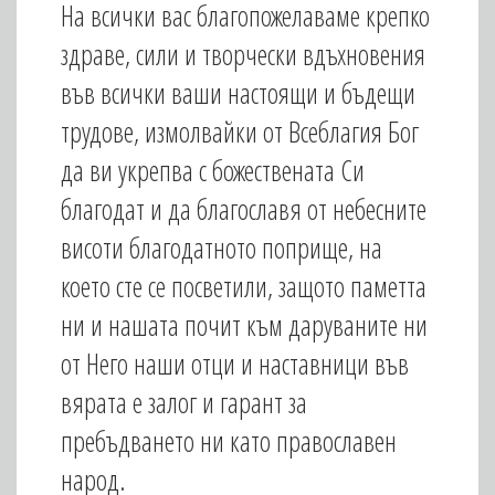
На всички вас благопожелаваме крепко
здраве, сили и творчески вдъхновения
във всички ваши настоящи и бъдещи
трудове, измолвайки от Всеблагия Бог
да ви укрепва с божествената Си
благодат и да благославя от небесните
висоти благодатното поприще, на
което сте се посветили, защото паметта
ни и нашата почит към даруваните ни
от Него наши отци и наставници във
вярата е залог и гарант за
пребъдването ни като православен
народ.