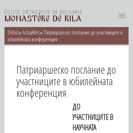
ÉGLISE ORTHODOXE DE BULGARIE
Toggl
MONASTÈRE DE RILA
navig
Début
Actualités
Патриаршеско послание до участниците в
юбилейната конференция
Патриаршеско послание до
участниците в юбилейната
конференция
ДО
УЧАСТНИЦИТЕ В
НАУЧНАТА