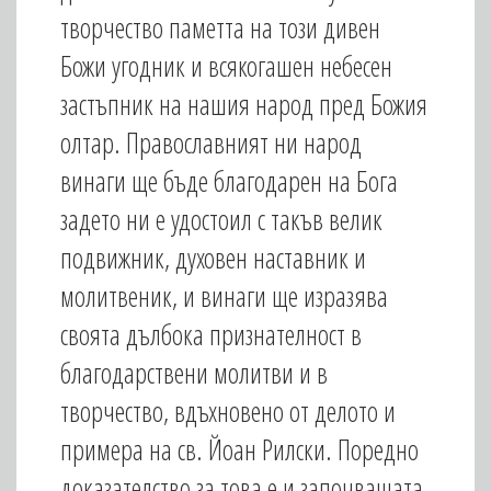
творчество паметта на този дивен
Божи угодник и всякогашен небесен
застъпник на нашия народ пред Божия
олтар. Православният ни народ
винаги ще бъде благодарен на Бога
задето ни е удостоил с такъв велик
подвижник, духовен наставник и
молитвеник, и винаги ще изразява
своята дълбока признателност в
благодарствени молитви и в
творчество, вдъхновено от делото и
примера на св. Йоан Рилски. Поредно
доказателство за това е и започващата