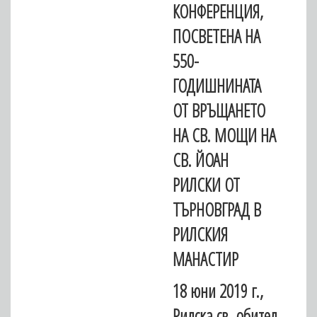
КОНФЕРЕНЦИЯ,
ПОСВЕТЕНА НА
550-
ГОДИШНИНАТА
ОТ ВРЪЩАНЕТО
НА СВ. МОЩИ НА
СВ. ЙОАН
РИЛСКИ ОТ
ТЪРНОВГРАД В
РИЛСКИЯ
МАНАСТИР
18 юни 2019 г.,
Рилска св. обител