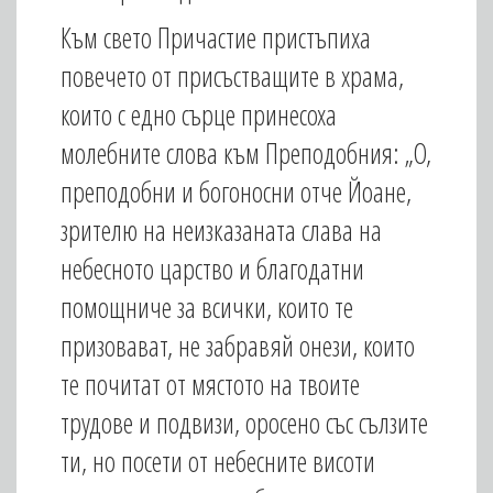
Към свето Причастие пристъпиха
повечето от присъстващите в храма,
които с едно сърце принесоха
молебните слова към Преподобния: „О,
преподобни и богоносни отче Йоане,
зрителю на неизказаната слава на
небесното царство и благодатни
помощниче за всички, които те
призовават, не забравяй онези, които
те почитат от мястото на твоите
трудове и подвизи, оросено със сълзите
ти, но посети от небесните висоти