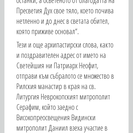
останки, а осветеното от благодатта на
Пресветия Дух свое тяло, което почива
нетленно и до днес в светата обител,
която приживе основал“.
Тези и още архипастирски слова, както
и поздравителен адрес от името на
Светейшия ни Патриарх Неофит,
отправи към събралото се множество в
Рилския манастир в края на св.
Литургия Неврокопският митрополит
Серафим, който заедно с
Високопреосвещения Видински
митрополит Даниил взеха участие в