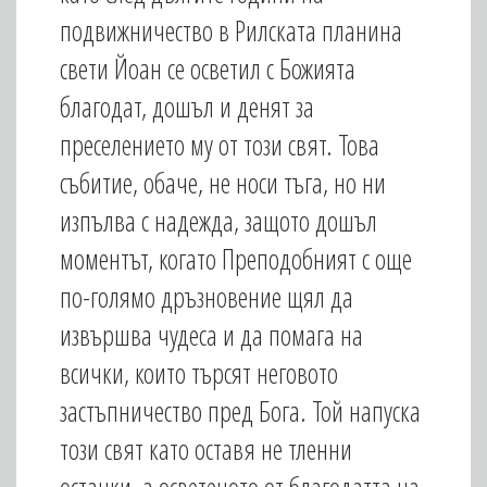
подвижничество в Рилската планина
свети Йоан се осветил с Божията
благодат, дошъл и денят за
преселението му от този свят. Това
събитие, обаче, не носи тъга, но ни
изпълва с надежда, защото дошъл
моментът, когато Преподобният с още
по-голямо дръзновение щял да
извършва чудеса и да помага на
всички, които търсят неговото
застъпничество пред Бога. Той напуска
този свят като оставя не тленни