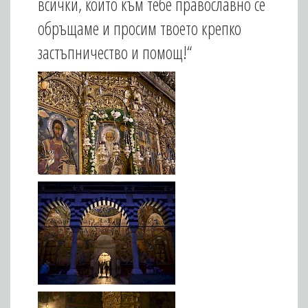
всички, които към тебе православно се
обръщаме и просим твоето крепко
застъпничество и помощ!“