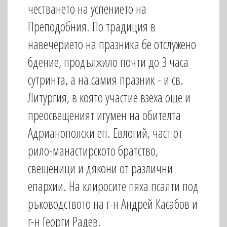
честването на успението на
Преподобния. По традиция в
навечерието на празника бе отслужено
бдение, продължило почти до 3 часа
сутринта, а на самия празник - и св.
Литургия, в която участие взеха още и
преосвещеният игумен на обителта
Адрианополски еп. Евлогий, част от
рило-манастирското братство,
свещеници и дякони от различни
епархии. На клиросите пяха псалти под
ръководството на г-н Андрей Касабов и
г-н Георги Радев.