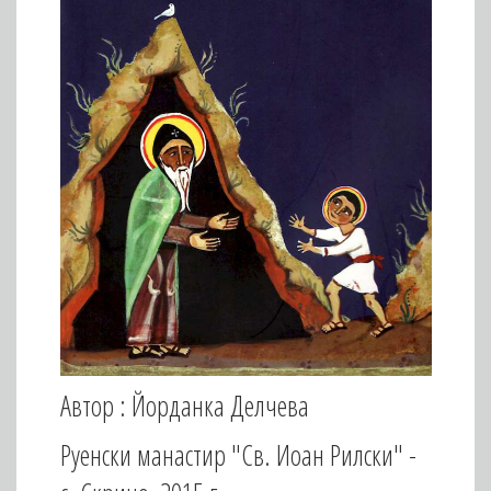
Автор : Йорданка Делчева
Руенски манастир "Св. Иоан Рилски" -