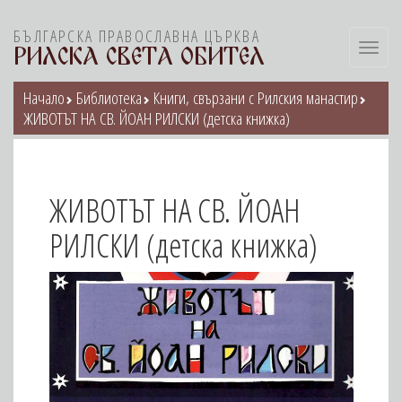
БЪЛГАРСКА ПРАВОСЛАВНА ЦЪРКВА
Toggl
РИЛСКА СВЕТА ОБИТЕЛ
navig
Начало
Библиотека
Книги, свързани с Рилския манастир
ЖИВОТЪТ НА СВ. ЙОАН РИЛСКИ (детска книжка)
ЖИВОТЪТ НА СВ. ЙОАН
РИЛСКИ (детска книжка)