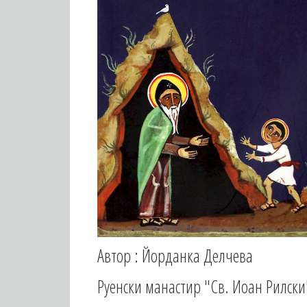
Автор : Йорданка Делчева
Руенски манастир "Св. Иоан Рилски" 