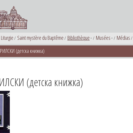
 Liturgie
Saint mystère du Baptême
Bibliothèque
Musées
Médias
РИЛСКИ (детска книжка)
ИЛСКИ (детска книжка)