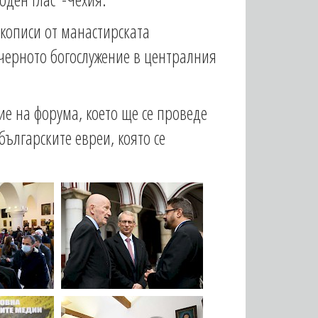
ъкописи от манастирската
ечерното богослужение в централния
ие на форума, което ще се проведе
ългарските евреи, която се