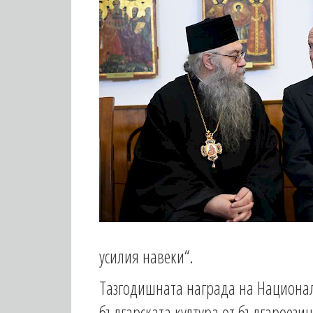
усилия навеки“.
Тазгодишната награда на Национал
българската култура от българоези