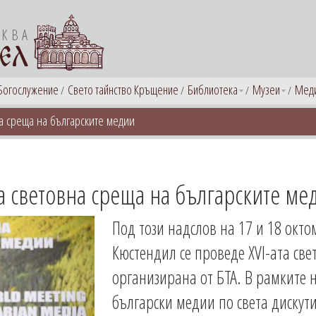
РКВА
ЕЛ
Богослужение
Свето тайнство Кръщение
Библиотека
Музеи
Мед
на среща на българските медии
та световна среща на българските ме
Под този надслов на 17 и 18 окт
Кюстендил се проведе XVI-ата св
организирана от БТА. В рамките н
български медии по света дискут