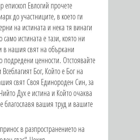
р епископ Евлогий прочете
арх до участниците, в което ги
ерни на истината и нека тя винаги
 само истината е тази, която ни
и в нашия свят на объркани
о подредени ценности. Отстоявайте
 Всеблагият Бог, Който е Бог на
ашия свят Своя Единороден Син, за
 Чийто Дух е истина и Който очаква
ще благославя вашия труд и вашите
принос в разпространението на
оден глас"-Чехия.