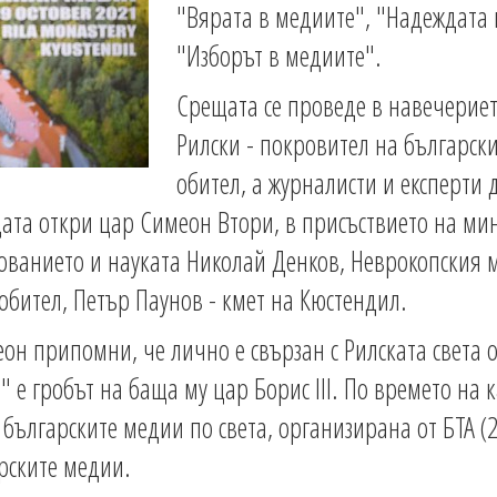
"Вярата в медиите", "Надеждата 
"Изборът в медиите".
Срещата се проведе в навечериет
Рилски - покровител на български
обител, а журналисти и експерти
щата откри цар Симеон Втори, в присъствието на м
зованието и науката Николай Денков, Неврокопския
 обител, Петър Паунов - кмет на Кюстендил.
он припомни, че лично е свързан с Рилската света о
 е гробът на баща му цар Борис III. По времето на к
българските медии по света, организирана от БТА (2
рските медии.