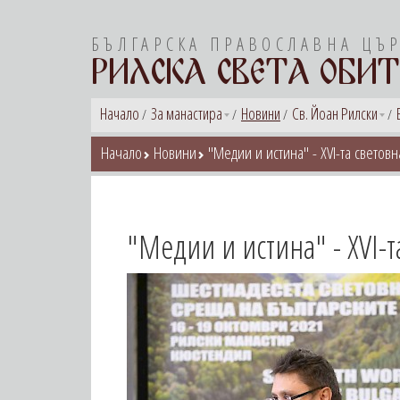
БЪЛГАРСКА ПРАВОСЛАВНА ЦЪ
РИЛСКА СВЕТА ОБИТ
Начало
За манастира
Новини
Св. Йоан Рилски
Начало
Новини
"Медии и истина" - XVI-та светов
"Медии и истина" - XVI-