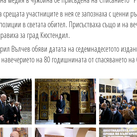
а срещата участниците в нея се запознаха с ценни р
спозиции в светата обител. Присъстваха също и на в
правиха за град Кюстендил.
ирил Вълчев обяви датата на седемнадесетото издан
 навечерието на 80 годишнината от спасяването на б