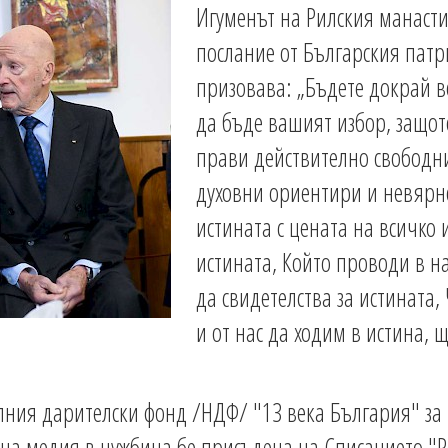
Игуменът на Рилския манасти
послание от Българския патри
призовава: „Бъдете докрай в
да бъде вашият избор, защото
прави действително свободн
духовни ориентири и невярн
истината с цената на всичко и
истината, Който проводи в н
да свидетелства за истината,
и от нас да ходим в истина, 
ния дарителски фонд /НДФ/ "13 века България" за 
чна медия в чужбина бе присъдена на Списанието "Р