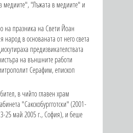
в медиите", "Лъжата в медиите" и
о на празника на Свети Йоан
я народ в основаната от него света
 дискутираха предизвикателствата
инистъра на външните работи
 митрополит Серафим, епископ
бител, в чийто главен храм
абинета "Сакскобургготски" (2001-
3-25 май 2005 г., София), и беше