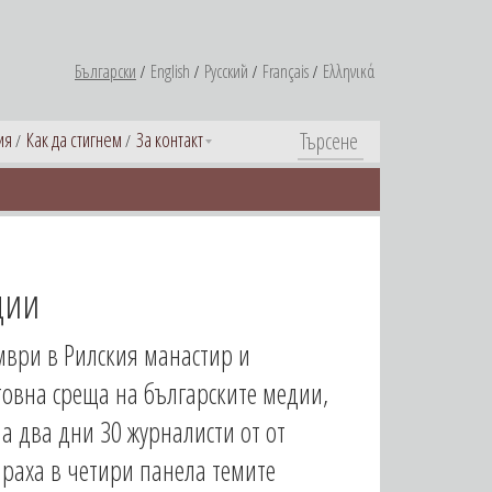
Български
English
Русский
Français
Ελληνικά
ия
Как да стигнем
За контакт
дии
омври в Рилския манастир и
етовна среща на българските медии,
а два дни 30 журналисти от от
ираха в четири панела темите