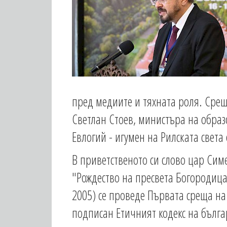
пред медиите и тяхната роля. Сре
Светлан Стоев, министъра на обра
Евлогий - игумен на Рилската света
В приветственото си слово цар Симе
"Рождество на пресвета Богородица"
2005) се проведе Първата среща на 
подписан Етичният кодекс на бълга