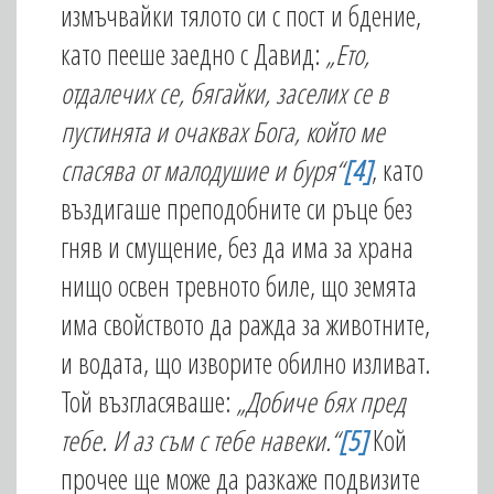
измъчвайки тялото си с пост и бдение,
като пееше заедно с Давид:
„Ето,
отдалечих се, бягайки, заселих се в
пустинята и очаквах Бога, който ме
спасява от малодушие и буря“
[4]
, като
въздигаше преподобните си ръце без
гняв и смущение, без да има за храна
нищо освен тревното биле, що земята
има свойството да ражда за животните,
и водата, що изворите обилно изливат.
Той възгласяваше:
„Добиче бях пред
тебе. И аз съм с тебе навеки.“
[5]
Кой
прочее ще може да разкаже подвизите