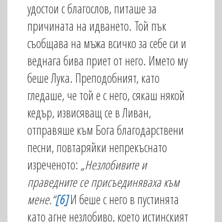
удостои с благослов, питаше за
причината на идването. Той пък
съобщава на мъжа всичко за себе си и
веднага бива приет от него. Името му
беше Лука. Преподобният, като
гледаше, че той е с него, сякаш някой
кедър, извисяващ се в Ливан,
отправяше към Бога благодарствени
песни, повтаряйки непрекъснато
изреченото:
„Незлобивите и
праведните се присъединяваха към
мене.“
[6]
И беше с него в пустинята
като агне незлобиво, което истинският