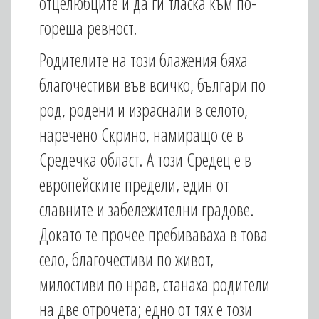
отцелюбците и да ги тласка към по-
гореща ревност.
Родителите на този блажения бяха
благочестиви във всичко, българи по
род, родени и израснали в селото,
наречено Скрино, намиращо се в
Средечка област. А този Средец е в
европейските предели, един от
славните и забележителни градове.
Докато те прочее пребиваваха в това
село, благочестиви по живот,
милостиви по нрав, станаха родители
на две отрочета; едно от тях е този