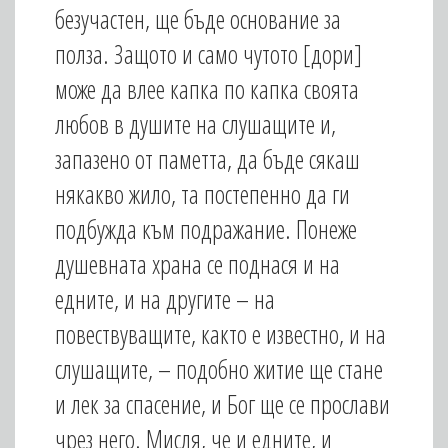
безучастен, ще бъде основание за
полза. Защото и само чутото [дори]
може да влее капка по капка своята
любов в душите на слушащите и,
запазено от паметта, да бъде сякаш
някакво жило, та постепенно да ги
подбужда към подражание. Понеже
душевната храна се поднася и на
едните, и на другите – на
повествуващите, както е известно, и на
слушащите, – подобно житие ще стане
и лек за спасение, и Бог ще се прослави
чрез него. Мисля, че и едните, и