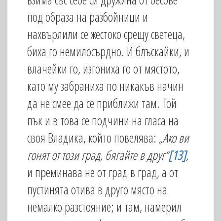
под образа на разбойници и
нахвърлили се жестоко срещу светеца,
биха го немилосърдно. И блъскайки, и
влачейки го, изгониха го от мястото,
като му забраниха по никакъв начин
да не смее да се приближи там. Той
пък и в това се подчини на гласа на
своя Владика, който повелява:
„Ако ви
гонят от този град, бягайте в друг“
[13]
,
и преминава не от град в град, а от
пустинята отива в друго място на
немалко разстояние; и там, намерил