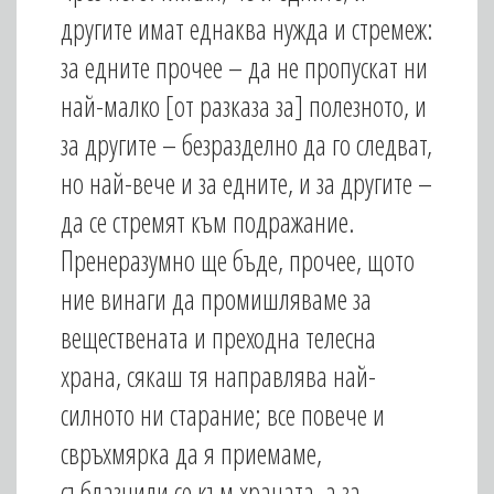
другите имат еднаква нужда и стремеж:
за едните прочее – да не пропускат ни
най-малко [от разказа за] полезното, и
за другите – безразделно да го следват,
но най-вече и за едните, и за другите –
да се стремят към подражание.
Пренеразумно ще бъде, прочее, щото
ние винаги да промишляваме за
веществената и преходна телесна
храна, сякаш тя на­правлява най-
силното ни старание; все повече и
свръхмярка да я приемаме,
съблазнили се към храната, а за