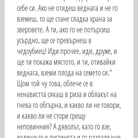
себе си. Ако не отидеш веднага и не го
вземеш, то ще стане сладка храна за
зверовете. А ти, ако го не потърсиш
усърдно, ще се превърнеш в
чедоубиец! Иди прочее, иди, друже, и
ще ти покажа мястото, и ти, отивайки
веднага, вземи плода на семето си.“
Щом той чу това, облече се в
ненавистта сякаш в риза и облакът на
гнева го обгърна, и какво ли не говори,
и какво ли не стори срещу
неповинния? А дяволът, като го взе,
водеше го в пустинята и го разпалваше