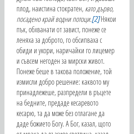
плод, наистина стократен,
като дърво,
посадено край водни потоци.
[2]
Някои
пък, обхванати от завист, понеже се
леняха за доброто, го обсипваха с
обиди и укори, наричайки го лицемер
и съвсем негоден за мирски живот.
Понеже беше в такова положение, той
измисли добро решение: каквото му
принадлежеше, разпредели в ръцете
на бедните, предаде кесаревото
кесарю, та да може без отлагане да
даде божието Богу. А Бог, казал, щото