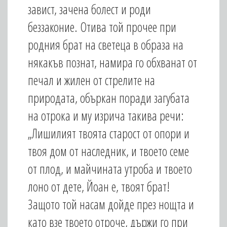
завист, зачена болест и роди
беззаконие. Отива той прочее при
родния брат на светеца в образа на
някакъв познат, намира го обхванат от
печал и жилен от стрелите на
природата, объркан поради загубата
на отрока и му изрича такива речи:
„Лишилият твоята старост от опори и
твоя дом от наследник, и твоето семе
от плод, и майчината утроба и твоето
лоно от дете, Йоан е, твоят брат!
Защото той насам дойде през нощта и
като взе твоето отроче, държи го при