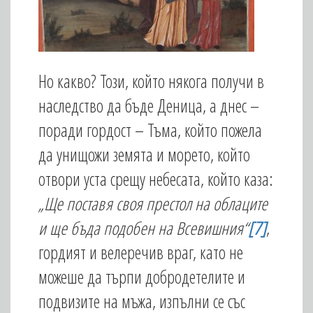
Но какво? Този, който някога получи в
наследство да бъде Деница, а днес –
поради гордост – Тъма, който пожела
да унищожи земята и морето, който
отвори уста срещу небесата, който каза:
„Ще поставя своя престол на облаците
и ще бъда подобен на Всевишния“
[7]
,
гордият и велеречив враг, като не
можеше да търпи добродетелите и
подвизите на мъжа, изпълни се със