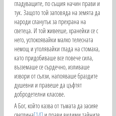
гладуващите, по същия начин прави и
тук. Защото той заповяда на земята да
народи сланутък за прехрана на
светеца. И той живееше, хранейки се с
него, успокоявайки малко телесната
немощ и утолявайки глада на стомаха,
като придобиваше все повече сила,
възземаше се сърдечно, изливаше
извори от сълзи, напояваше браздите
душевни и правеше да цъфтят
добродетелни класове.
А Бог, който казва от тъмата да засияе
светлина
[14]
и прави видими тайните