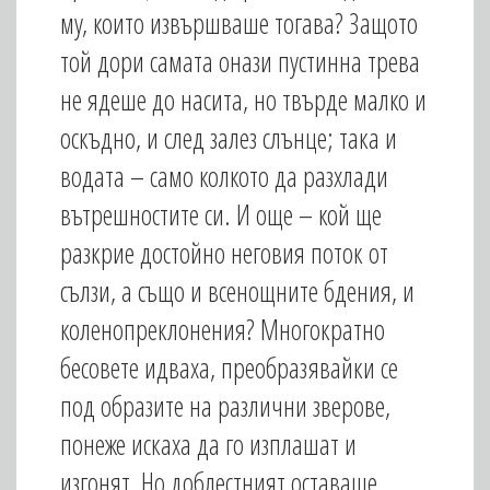
му, които извършваше тогава? Защото
той дори самата онази пустинна трева
не ядеше до насита, но твърде малко и
оскъдно, и след залез слънце; така и
водата – само колкото да разхлади
вътрешностите си. И още – кой ще
разкрие достойно неговия поток от
сълзи, а също и всенощните бдения, и
коленопреклонения? Многократно
бесовете идваха, преобразявайки се
под образите на различни зверове,
понеже искаха да го изплашат и
изгонят. Но доблестният оставаше