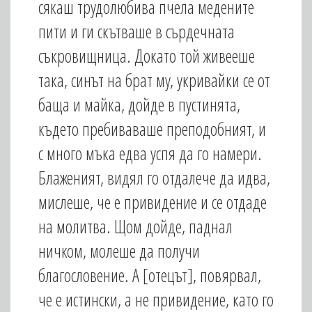
сякаш трудолюбива пчела медените
пити и ги скътваше в сърдечната
съкровищница. Докато той живееше
така, синът на брат му, укривайки се от
баща и майка, дойде в пустинята,
където пребиваваше преподобният, и
с много мъка едва успя да го намери.
Блаженият, видял го отдалече да идва,
мислеше, че е привидение и се отдаде
на молитва. Щом дойде, паднал
ничком, молеше да получи
благословение. А [отецът], повярвал,
че е истински, а не привидение, като го