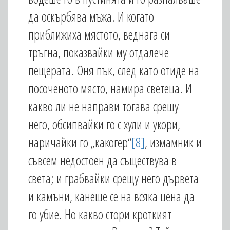
да оскърбява мъжа. И когато
приближиха мястото, веднага си
тръгна, показвайки му отдалече
пещерата. Оня пък, след като отиде на
посоченото място, намира светеца. И
какво ли не направи тогава срещу
него, обсипвайки го с хули и укори,
наричайки го „какогер“
[8]
, измамник и
съвсем недостоен да съществува в
света; и грабвайки срещу него дървета
и камъни, канеше се на всяка цена да
го убие. Но какво стори кроткият