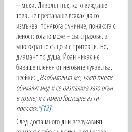
– мъки. Дяволът пък, като виждаше
това, не преставаше всякак да го
измъчва, понякога с униние, понякога с
леност; когато може – със страхове, а
многократно също и с призраци. Но,
диамант по душа, Йоан никак не
биваше пленен от неговите лукавства,
пеейки:
„Наобиколиха ме, както пчели
обикалят мед и се разпалиха като огън
в тръне; и с името Господне аз ги
повалих.“
[12]
След доста много дни вселукавият
взима със себе си дружина от бесове