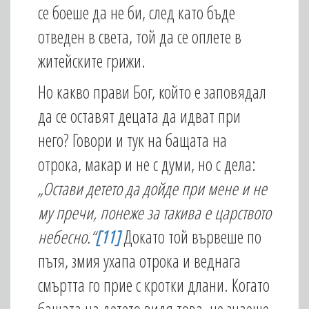
се боеше да не би, след като бъде
отведен в света, той да се оплете в
житейските грижи.
Но какво прави Бог, който е заповядал
да се оставят децата да идват при
него? Говори и тук на бащата на
отрока, макар и не с думи, но с дела:
„Остави детето да дойде при мене и не
му пречи, понеже за такива е царството
небесно.“
[11]
Докато той вървеше по
пътя, змия ухапа отрока и веднага
смъртта го прие с кротки длани. Когато