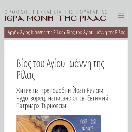
ΟΡΘΟΔΟΞΗ ΕΚΚΛΗΣΙΑ ΤΗΣ ΒΟΥΛΓΑΡΙΑΣ
ΙΕΡΑ ΜΟΝΗ ΤΗΣ ΡΙΛΑΣ
Toggl
navig
Αρχή
Άγιος Ιωάννης της Ρίλας
Βίος του Αγίου Ιωάννη της Ρίλας
Βίος του Αγίου Ιωάννη της
Ρίλας
Житие на преподобни Йоан Рилски
Чудотворец, написано от св. Евтимий
Патриарх Търновски