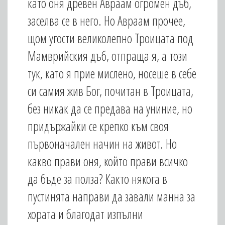
като оня древен Авраам огромен дъб,
заселва се в него. Но Авраам прочее,
щом угости великолепно Троицата под
Мамврийския дъб, отпраща я, а този
тук, като я прие мислено, носеше в себе
си самия жив Бог, почитан в Троицата,
без никак да се предава на униние, но
придържайки се крепко към своя
първоначален начин на живот. Но
какво прави оня, който прави всичко
да бъде за полза? Както някога в
пустинята направи да завали манна за
хората и благодат изпълни