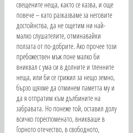
свещените неща, както се казва, и още
повече – като разказваме за неговите
достойнства, да не ощетим ни най-
малко слушате­лите, отминавайки
ползата от по-добрите. Ако прочее този
пребожествен мъж поне малко би
вниквал с ума си в долните и тленните
неща, или би се грижил за нещо земно,
бързо щяхме да отминем паметта му и
да я отпратим към дълбините на
забравата. Но понеже той, оставил долу
всичко гореспоменато, вникваше в
Горното отечество, в свободното,