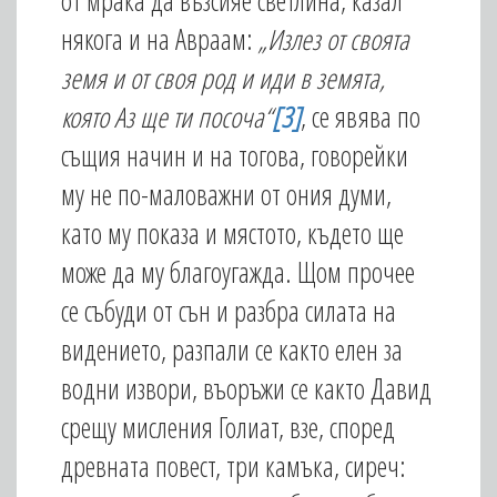
от мрака да възсияе светлина, казал
някога и на Авраам:
„Излез от своята
земя и от своя род и иди в земята,
която Аз ще ти посоча“
[3]
, се явява по
същия начин и на тогова, говорейки
му не по-маловажни от ония думи,
като му показа и мястото, където ще
може да му благоугажда. Щом прочее
се събуди от сън и разбра силата на
видението, разпали се както елен за
водни извори, въоръжи се както Давид
срещу мисления Голиат, взе, според
древната повест, три камъка, сиреч: