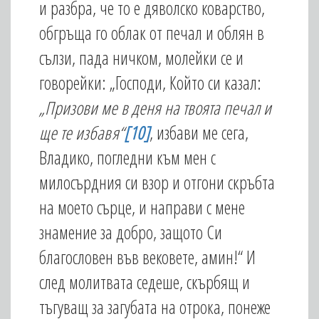
и разбра, че то е дяволско коварство,
обгръща го облак от печал и облян в
сълзи, пада ничком, молейки се и
говорейки: „Господи, Който си казал:
„Призови ме в деня на твоята печал и
ще те избавя“
[10]
, избави ме сега,
Владико, погледни към мен с
милосърдния си взор и отгони скръбта
на моето сърце, и направи с мене
знамение за добро, защото Си
благословен във вековете, амин!“ И
след молитвата седеше, скърбящ и
тъгуващ за загубата на отрока, понеже