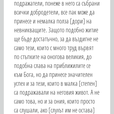
подражатели, понеже в него са събрани
всички добродетели, все пак може да
принесе и немалка полза [дори] на
невникващите. Защото подобно житие
ще бъде достатъчно, за да въздигне не
само тези, които с много труд вървят
по стъпките на оногова великия, до
подобна слава на приближилите се
към Бога, но да принесе значителен
успех и за тези, които в малка [степен]
са подражавали на неговия живот. А не
само това, но и за ония, които просто
са слушали, ако [слухът им не остава]