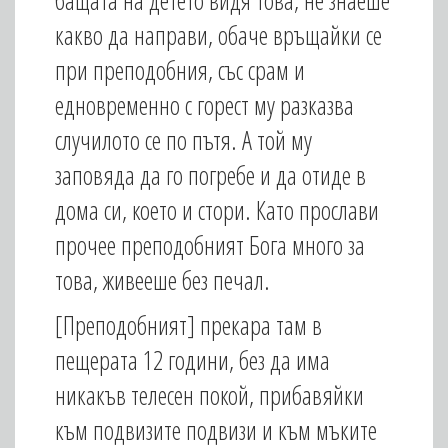
бащата на детето видя това, не знаеше
какво да направи, обаче връщайки се
при преподобния, със срам и
едновременно с горест му разказва
случилото се по пътя. А той му
заповяда да го погребе и да отиде в
дома си, което и стори. Като прослави
прочее преподобният Бога много за
това, живееше без печал.
[Преподобният] прекара там в
пещерата 12 години, без да има
никакъв телесен покой, прибавяйки
към подвизите подви­зи и към мъките