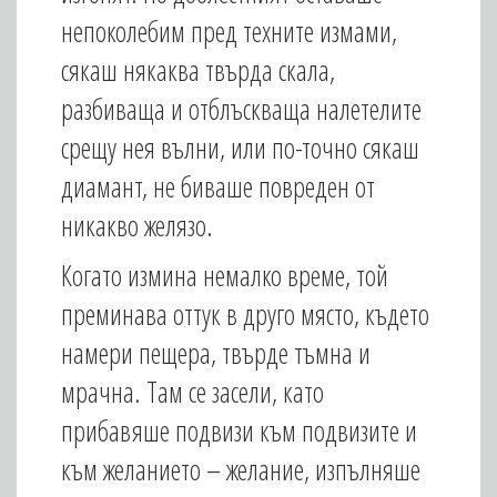
непоколебим пред техните измами,
сякаш някаква твърда скала,
разбиваща и отблъскваща налетелите
срещу нея вълни, или по-точно сякаш
диамант, не биваше повреден от
никакво желязо.
Когато измина немалко време, той
преминава оттук в друго място, където
намери пещера, твърде тъмна и
мрачна. Там се засели, като
прибавяше подвизи към подвизите и
към желанието – желание, изпълняше