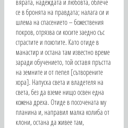
вярата, надеждата и любовта, облече
се в бронята на правдата; налага си и
шлема на спасението – божествения
покров, отрязва си косите заедно със
страстите и похотите. Като отиде в
манастир и остана там известно време
заради обучението, той оставя пръстта
на земните и от пепел [сътворените
хора]. Напуска света и владетеля на
света, без да вземе нищо освен една
кожена дреха. Отиде в посочената му
планина и, направил малка колиба от
клони, остана да живее там,