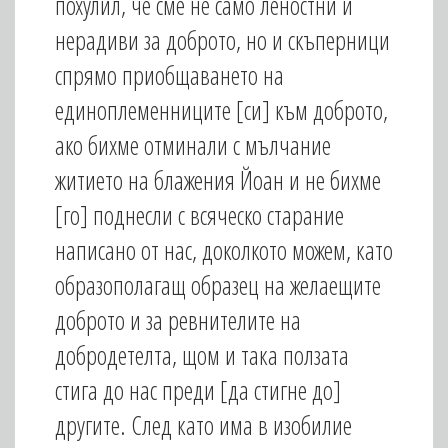
похулил, че сме не само леностни и
нерадиви за доброто, но и скъперници
спрямо приобщаването на
единоплеменниците [си] към доброто,
ако бихме отминали с мълчание
житието на блажения Йоан и не бихме
[го] поднесли с всяческо старание
написано от нас, доколкото можем, като
образополагащ образец на желаещите
доброто и за ревнителите на
добродетелта, щом и така ползата
стига до нас преди [да стигне до]
другите. След като има в изобилие