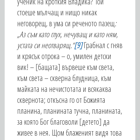
ученик на кроткия Владика? Той
стоеше мълчащ и нищо никак
неговорещ, в ума си реченото пазещ
:
„Аз съм като глух, нечуващ и като ням,
устата си неотварящ.“
[9]
Грабнал с гняв
и крясък отрока – о, умилен детски
вик! – [бащата] вървеше към света,
към света – скверна блудница, към
майката на нечистотата и всякаква
сквернота; откъсна го от Божията
планина, планината тучна, планината,
за която Бог благоволи [детето] да
живее в нея. Щом блаженият видя това