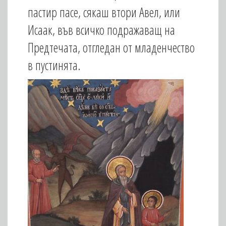
пастир пасе, сякаш втори Авел, или
Исаак, във всичко подражаващ на
Предтечата, отгледан от младенчество
в пустинята.