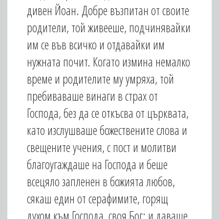
дивен Йоан. Добре възпитан от своите
родители, той живееше, подчинявайки
им се във всичко и отдавайки им
нужната почит. Когато измина немалко
време и родителите му умряха, той
пребиваваше винаги в страх от
Господа, без да се откъсва от църквата,
като изслушваше божествените слова и
свещените учения, с пост и молитви
благоугаждаше на Господа и беше
всецяло запленен в божията любов,
сякаш един от серафимите, горящ
духом към Господа, своя Бог; и даваше