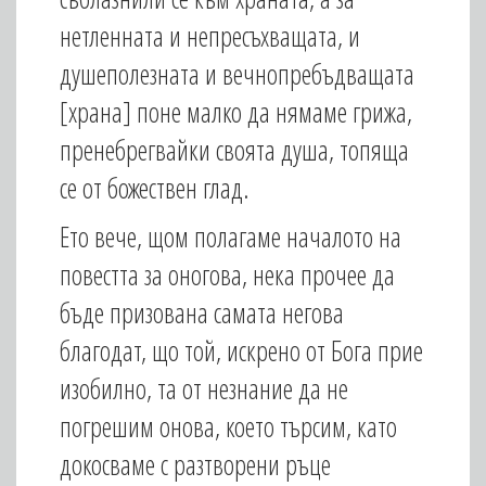
нетленната и непресъхващата, и
душеполезната и вечнопребъдващата
[храна] поне малко да нямаме грижа,
пренебрегвайки своята душа, топяща
се от божествен глад.
Ето вече, щом полагаме началото на
повестта за оногова, нека прочее да
бъде призована самата негова
благодат, що той, искрено от Бога прие
изобилно, та от незнание да не
погрешим онова, което търсим, като
докосваме с разтворени ръце