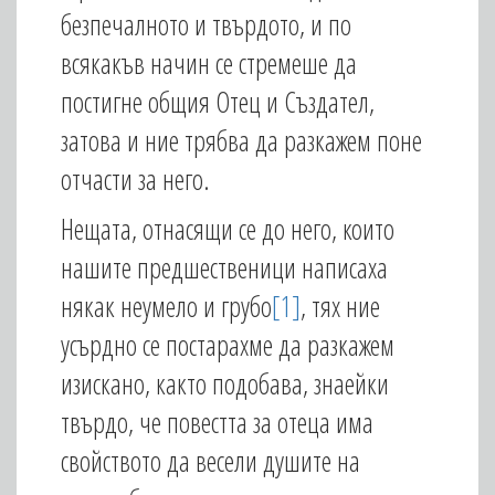
безпечалното и твърдото, и по
всякакъв начин се стремеше да
постигне общия Отец и Създател,
затова и ние трябва да разкажем поне
отчасти за него.
Нещата, отнасящи се до него, които
нашите предшественици написаха
някак неумело и грубо
[1]
, тях ние
усърдно се постарахме да разкажем
изискано, както подобава, знаейки
твърдо, че повестта за отеца има
свойството да весели душите на