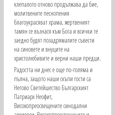
клепалото отново продължава да бие,
молитвените песнопения
благоукрасяват храма, жертвеният
тамян се възнася към Бога и всички те
заедно будят позадрямалите съвести
на синовете и внуците на
христолюбивите и верни наши предци.
Радостта ни днес е още по-голяма и
пълна, защото наши скъпи гости са
Негово Светейшество Българският
Патриарх Неофит,
Високопреосвещените синодални
архиереи, Високопреосвещените и