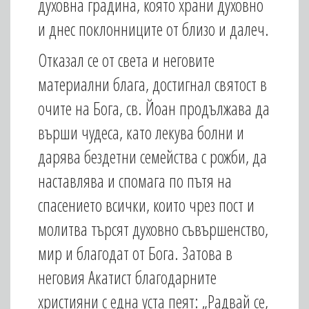
духовна градина, която храни духовно
и днес поклонниците от близо и далеч.
Отказал се от света и неговите
материални блага, достигнал святост в
очите на Бога, св. Йоан продължава да
върши чудеса, като лекува болни и
дарява бездетни семейства с рожби, да
наставлява и спомага по пътя на
спасението всички, които чрез пост и
молитва търсят духовно съвършенство,
мир и благодат от Бога. Затова в
неговия Акатист благодарните
християни с една уста пеят: „Радвай се,