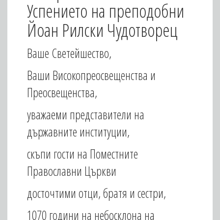
Успението на преподобни
Йоан Рилски Чудотворец
Ваше Светейшество,
Ваши Високопреосвещенства и
Преосвещенства,
уважаеми представители на
държавните институции,
скъпи гости на Поместните
Православни Църкви
досточтими отци, братя и сестри,
1070 години на небосклона на