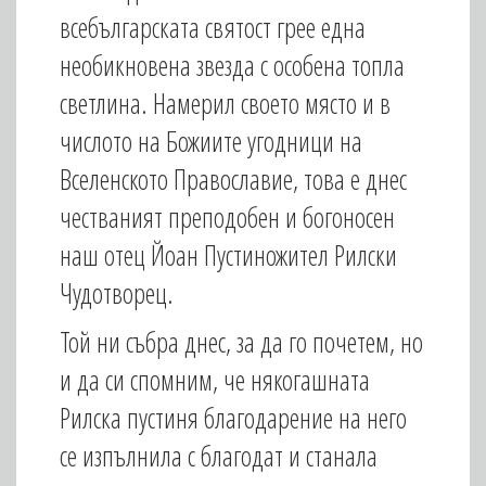
всебългарската святост грее една
необикновена звезда с особена топла
светлина. Намерил своето място и в
числото на Божиите угодници на
Вселенското Православие, това е днес
честваният преподобен и богоносен
наш отец Йоан Пустиножител Рилски
Чудотворец.
Той ни събра днес, за да го почетем, но
и да си спомним, че някогашната
Рилска пустиня благодарение на него
се изпълнила с благодат и станала