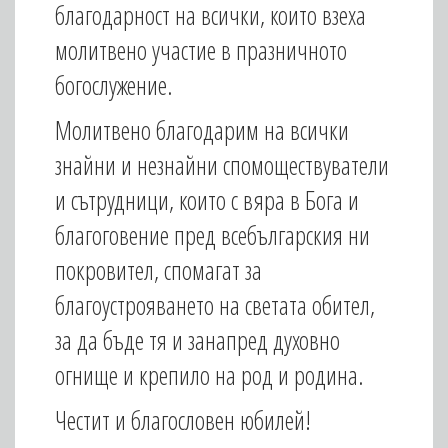
благодарност на всички, които взеха
молитвено участие в празничното
богослужение.
Молитвено благодарим на всички
знайни и незнайни спомоществуватели
и сътрудници, които с вяра в Бога и
благоговение пред всебългарския ни
покровител, спомагат за
благоустрояването на светата обител,
за да бъде тя и занапред духовно
огнище и крепило на род и родина.
Честит и благословен юбилей!